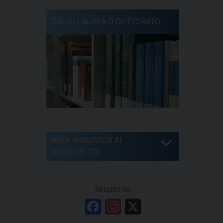
TESI DI LAUREA O DOTTORATO
AREA RISERVATA AI
RICERCATORI
SEGUICI SU
F
In
X
a
st