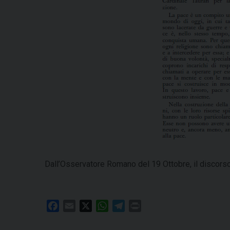
Dall’Osservatore Romano del 19 Ottobre, il discorso
F
E
X
W
T
P
a
m
h
e
r