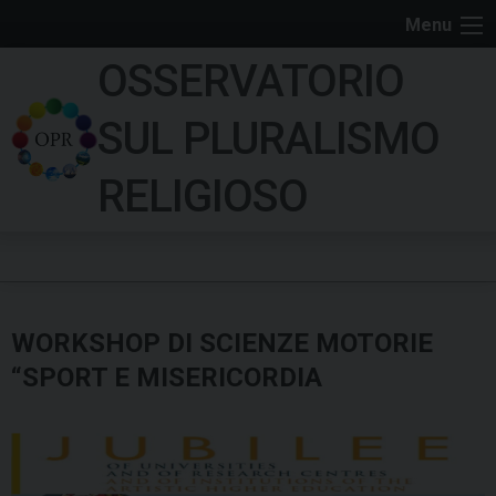
S
Menu
k
OSSERVATORIO
i
p
SUL PLURALISMO
t
o
RELIGIOSO
c
o
n
t
e
WORKSHOP DI SCIENZE MOTORIE
n
t
“SPORT E MISERICORDIA