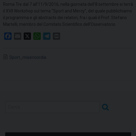
Roma Tre dal 7 all’11/9/2016, nella giornata dell’8 settembre si terrà
il XVII Workshop sul tema “Sport and Mercy”, del quale pubblichiamo
il programma e gli abstracts dei relatori, fra i quali il Prof. Stefano
Martelli, membro del Comitato Scientifico dell’Osservatorio.
F
E
X
W
T
P
a
m
h
e
r
c
a
a
l
i
Sport_misericordia
e
i
t
e
n
b
l
s
g
t
o
A
r
o
p
a
k
p
m