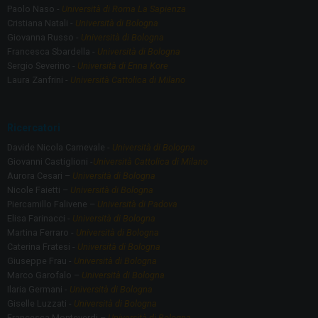
Paolo Naso -
Università di Roma La Sapienza
Cristiana Natali -
Università di Bologna
Giovanna Russo -
Università di Bologna
Francesca Sbardella -
Università di Bologna
Sergio Severino -
Università di Enna Kore
Laura Zanfrini -
Università Cattolica di Milano
Ricercatori
Davide Nicola Carnevale -
Università di Bologna
Giovanni Castiglioni -
Università Cattolica di Milano
Aurora Cesari –
Università di Bologna
Nicole Faietti –
Università di Bologna
Piercamillo Falivene –
Università di Padova
Elisa Farinacci -
Università di Bologna
Martina Ferraro -
Università di Bologna
Caterina Fratesi -
Università di Bologna
Giuseppe Frau -
Università di Bologna
Marco Garofalo –
Università di Bologna
Ilaria Germani -
Università di Bologna
Giselle Luzzati -
Università di Bologna
Francesca Monteverdi –
Università di Bologna