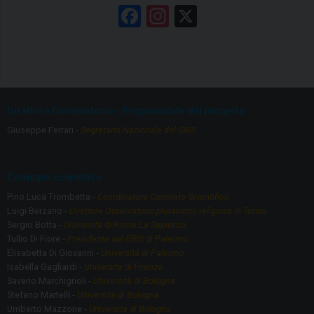
F
In
X
a
st
ce
a
b
gr
o
a
Direttore Osservatorio - Responsabile del progetto
o
m
Giuseppe Ferrari -
Segretario Nazionale del GRIS
k
Comitato scientifico
Pino Lucà Trombetta -
Coordinatore Comitato Scientifico
Luigi Berzano -
Direttore Osservatorio pluralismo religioso di Torino
Sergio Botta -
Università di Roma La Sapienza
Tullio Di Fiore -
Presidente del GRIS di Palermo
Elisabetta Di Giovanni -
Università di Palermo
Isabella Gagliardi -
Università di Firenze
Saverio Marchignoli -
Università di Bologna
Stefano Martelli -
Università di Bologna
Umberto Mazzone -
Università di Bologna