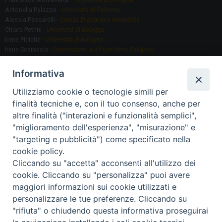
Antonella Palazzo -
Università di Palermo
Alessia Passarelli -
Chiesa Evangelica Metodista
Chiara Petrini -
Università di Bologna
Irene Picichè -
Università di Bologna
Irene Scarascia -
Osservatorio sul Pluralismo Religioso
Gregorio Serafino -
Università di Bologna
Informativa
Utilizziamo cookie o tecnologie simili per
Segreteria scientifica
finalità tecniche e, con il tuo consenso, anche per
Annamaria Fantauzzi -
Università di Torino
altre finalità ("interazioni e funzionalità semplici",
"miglioramento dell'esperienza", "misurazione" e
"targeting e pubblicità") come specificato nella
Segreteria Organizzativa
cookie policy.
Paola Morselli -
Segreteria GRIS
Cliccando su "accetta" acconsenti all'utilizzo dei
Elisa Scarlatti ​​-
Biblioteca, Siti, Social media GRIS
cookie. Cliccando su "personalizza" puoi avere
maggiori informazioni sui cookie utilizzati e
personalizzare le tue preferenze. Cliccando su
"rifiuta" o chiudendo questa informativa proseguirai
2020 Copyright - Osservatorio sul Pluralismo Religioso
CONTATTI