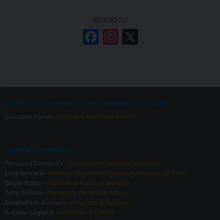
SEGUICI SU
F
In
X
a
st
ce
a
b
gr
o
a
Direttore Osservatorio - Responsabile del progetto
o
m
Giuseppe Ferrari -
Segretario Nazionale del GRIS
k
Comitato scientifico
Pino Lucà Trombetta -
Coordinatore Comitato Scientifico
Luigi Berzano -
Direttore Osservatorio pluralismo religioso di Torino
Sergio Botta -
Università di Roma La Sapienza
Tullio Di Fiore -
Presidente del GRIS di Palermo
Elisabetta Di Giovanni -
Università di Palermo
Isabella Gagliardi -
Università di Firenze