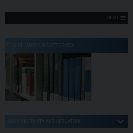
MENU
TESI DI LAUREA O DOTTORATO
AREA RISERVATA AI RICERCATORI