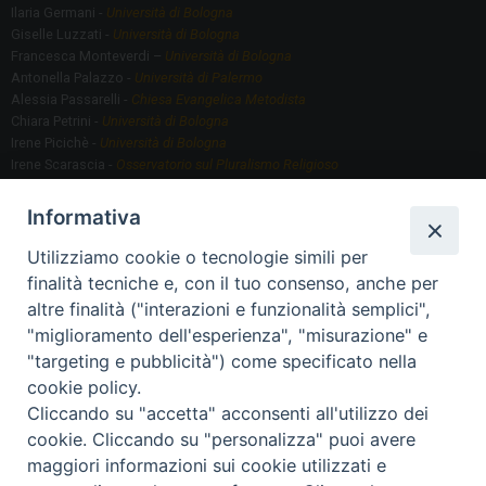
Ilaria Germani -
Università di Bologna
Giselle Luzzati -
Università di Bologna
Francesca Monteverdi –
Università di Bologna
Antonella Palazzo -
Università di Palermo
Alessia Passarelli -
Chiesa Evangelica Metodista
Chiara Petrini -
Università di Bologna
Irene Picichè -
Università di Bologna
Irene Scarascia -
Osservatorio sul Pluralismo Religioso
Gregorio Serafino -
Università di Bologna
Informativa
Utilizziamo cookie o tecnologie simili per
Segreteria scientifica
finalità tecniche e, con il tuo consenso, anche per
Annamaria Fantauzzi -
Università di Torino
altre finalità ("interazioni e funzionalità semplici",
"miglioramento dell'esperienza", "misurazione" e
"targeting e pubblicità") come specificato nella
Segreteria Organizzativa
cookie policy.
Paola Morselli -
Segreteria GRIS
Cliccando su "accetta" acconsenti all'utilizzo dei
Elisa Scarlatti ​​-
Biblioteca, Siti, Social media GRIS
cookie. Cliccando su "personalizza" puoi avere
maggiori informazioni sui cookie utilizzati e