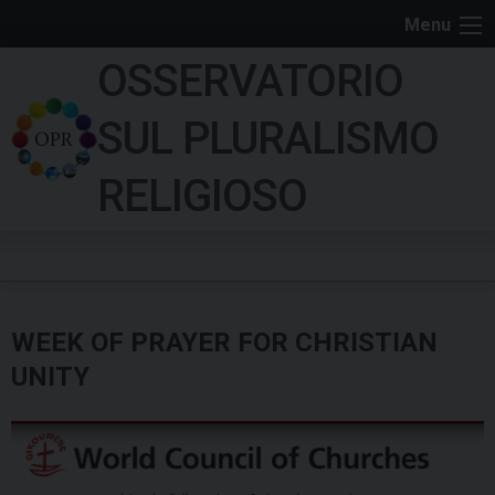
S
Menu
k
OSSERVATORIO
i
p
SUL PLURALISMO
t
o
RELIGIOSO
c
o
n
t
e
WEEK OF PRAYER FOR CHRISTIAN
n
t
UNITY