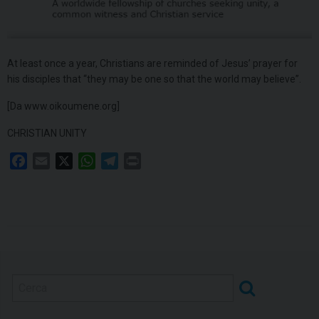
At least once a year, Christians are reminded of Jesus’ prayer for
his disciples that “they may be one so that the world may believe”.
[Da www.oikoumene.org]
CHRISTIAN UNITY
F
E
X
W
T
P
a
m
h
e
r
c
a
a
l
i
e
i
t
e
n
b
l
s
g
t
o
A
r
o
p
a
k
p
m