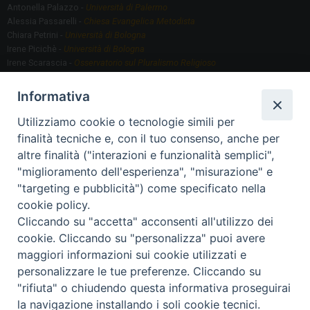
Antonella Palazzo -
Università di Palermo
Alessia Passarelli -
Chiesa Evangelica Metodista
Chiara Petrini -
Università di Bologna
Irene Picichè -
Università di Bologna
Irene Scarascia -
Osservatorio sul Pluralismo Religioso
Gregorio Serafino -
Università di Bologna
Informativa
Utilizziamo cookie o tecnologie simili per
Segreteria scientifica
finalità tecniche e, con il tuo consenso, anche per
Annamaria Fantauzzi -
Università di Torino
altre finalità ("interazioni e funzionalità semplici",
"miglioramento dell'esperienza", "misurazione" e
"targeting e pubblicità") come specificato nella
Segreteria Organizzativa
cookie policy.
Paola Morselli -
Segreteria GRIS
Cliccando su "accetta" acconsenti all'utilizzo dei
Elisa Scarlatti ​​-
Biblioteca, Siti, Social media GRIS
cookie. Cliccando su "personalizza" puoi avere
maggiori informazioni sui cookie utilizzati e
personalizzare le tue preferenze. Cliccando su
"rifiuta" o chiudendo questa informativa proseguirai
2020 Copyright - Osservatorio sul Pluralismo Religioso
CONTATTI
la navigazione installando i soli cookie tecnici.