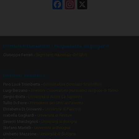
F
In
X
a
st
ce
a
b
gr
o
a
Direttore Osservatorio - Responsabile del progetto
o
m
Giuseppe Ferrari -
Segretario Nazionale del GRIS
k
Comitato scientifico
Pino Lucà Trombetta -
Coordinatore Comitato Scientifico
Luigi Berzano -
Direttore Osservatorio pluralismo religioso di Torino
Sergio Botta -
Università di Roma La Sapienza
Tullio Di Fiore -
Presidente del GRIS di Palermo
Elisabetta Di Giovanni -
Università di Palermo
Isabella Gagliardi -
Università di Firenze
Saverio Marchignoli -
Università di Bologna
Stefano Martelli -
Università di Bologna
Umberto Mazzone -
Università di Bologna