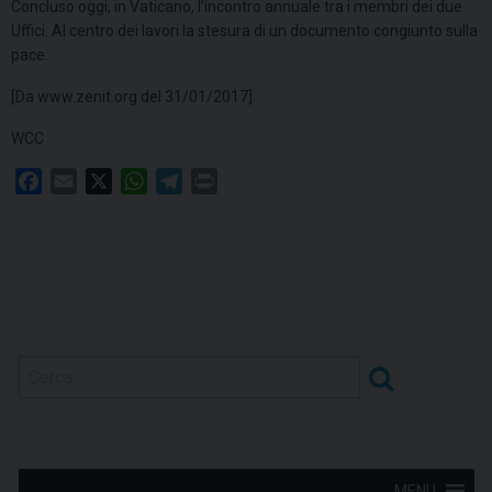
Concluso oggi, in Vaticano, l’incontro annuale tra i membri dei due
Uffici. Al centro dei lavori la stesura di un documento congiunto sulla
pace.
[Da www.zenit.org del 31/01/2017]
WCC
F
E
X
W
T
P
a
m
h
e
r
c
a
a
l
i
e
i
t
e
n
b
l
s
g
t
o
A
r
o
p
a
k
p
m
MENU