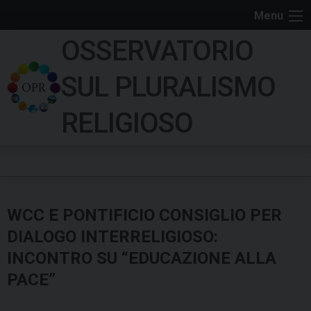
S
Menu
k
OSSERVATORIO
i
p
SUL PLURALISMO
t
o
RELIGIOSO
c
o
n
t
e
WCC E PONTIFICIO CONSIGLIO PER
n
t
DIALOGO INTERRELIGIOSO:
INCONTRO SU “EDUCAZIONE ALLA
PACE”