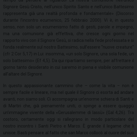
Signore Gesù Cristo, nell’unico Spirito Santo e nell’unico Battesimo
rappresenta già una realtà profonda e fondamentale» (Discorso
durante l’incontro ecumenico, 25 febbraio 2000). Vi è, in questo
senso, non solo un ecumenismo fatto di gesti, parole e impegno,
ma una comunione già effettiva, che cresce ogni giorno nel
rapporto vivo con il Signore Gesù, si radica nella fede professata e si
fonda realmente sul nostro Battesimo, sull’essere “nuove creature”
(cfr 2 Cor 5,17) in Lui: insomma, «un solo Signore, una sola fede, un
solo battesimo» (Ef 4,5). Da qui ripartiamo sempre, per affrettare il
giorno tanto desiderato in cui saremo in piena e visibile comunione
all’altare del Signore.
In questo appassionante cammino che – come la vita – non è
sempre facile e lineare, ma nel quale il Signore ci esorta ad andare
avanti, non siamo soli. Ci accompagna un’enorme schiera di Santi e
di Martiri che, già pienamente uniti, ci spinge a essere quaggiù
un’immagine vivente della «Gerusalemme di lassù» (Gal 4,26). Tra
costoro, certamente oggi si rallegrano in modo particolare del
nostro incontro i Santi Pietro e Marco. È grande il legame che li
unisce. Basti pensare al fatto che san Marco collocò al cuore del suo