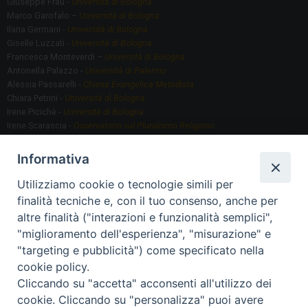
Giuseppe Frau -
Università di Bologna
Marco Garofalo –
Università di Bologna
Ilaria Germani -
Università di Bologna
Giselle Luzzati -
Università di Bologna
Francesca Monteverdi –
Università di Bologna
Antonella Palazzo -
Università di Palermo
Alessia Passarelli -
Chiesa Evangelica Metodista
Chiara Petrini -
Università di Bologna
Irene Picichè -
Università di Bologna
Irene Scarascia -
Osservatorio sul Pluralismo Religioso
Gregorio Serafino -
Università di Bologna
Informativa
Utilizziamo cookie o tecnologie simili per
Segreteria scientifica
finalità tecniche e, con il tuo consenso, anche per
Annamaria Fantauzzi -
Università di Torino
altre finalità ("interazioni e funzionalità semplici",
"miglioramento dell'esperienza", "misurazione" e
"targeting e pubblicità") come specificato nella
Segreteria Organizzativa
cookie policy.
Paola Morselli -
Segreteria GRIS
Cliccando su "accetta" acconsenti all'utilizzo dei
Elisa Scarlatti ​​-
Biblioteca, Siti, Social media GRIS
cookie. Cliccando su "personalizza" puoi avere