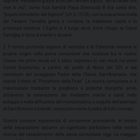
Signore. Rendiamo grazie a Dio per l’amato Egitto, “terra natale che
vive in noi”, come Sua Santità Papa Shenouda III era solito dire,
“popolo benedetto dal Signore” (cfr Is 19,25), con la sua antica civiltà
dei Faraoni, l’eredità greca e romana, la tradizione copta e la
presenza islamica. L’Egitto è il luogo dove trovò rifugio la Sacra
Famiglia, è terra di martiri e di santi.
2. Il nostro profondo legame di amicizia e di fraternità rinviene le
proprie origini nella piena comunione che esisteva tra le nostre
Chiese nei primi secoli ed è stato espresso in vari modi nei primi
Concili Ecumenici, a partire da quello di Nicea del 325 e dal
contributo del coraggioso Padre della Chiesa Sant’Atanasio, che
meritò il titolo di “Protettore della Fede”. La nostra comunione si è
manifestata mediante la preghiera e pratiche liturgiche simili,
attraverso la venerazione dei medesimi martiri e santi, nello
sviluppo e nella diffusione del monachesimo a seguito dell’esempio
di Sant’Antonio il Grande, conosciuto come il padre di tutti i monaci.
Questa comune esperienza di comunione precedente al tempo
della separazione assume un significato particolare nella nostra
ricerca del ristabilimento della piena comunione oggi. La maggior