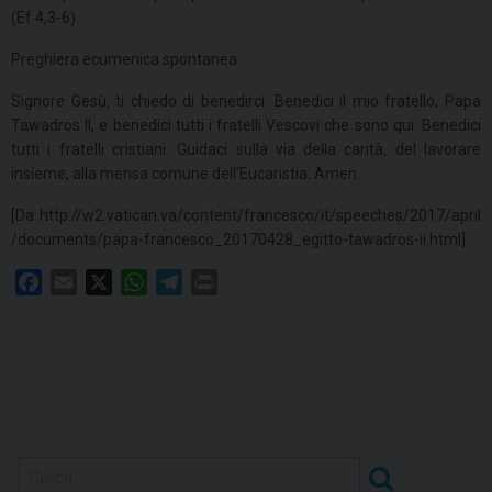
(Ef 4,3-6).
Preghiera ecumenica spontanea
Signore Gesù, ti chiedo di benedirci. Benedici il mio fratello, Papa
Tawadros II, e benedici tutti i fratelli Vescovi che sono qui. Benedici
tutti i fratelli cristiani. Guidaci sulla via della carità, del lavorare
insieme, alla mensa comune dell’Eucaristia. Amen.
[Da http://w2.vatican.va/content/francesco/it/speeches/2017/april
/documents/papa-francesco_20170428_egitto-tawadros-ii.html]
F
E
X
W
T
P
a
m
h
e
r
c
a
a
l
i
e
i
t
e
n
b
l
s
g
t
o
A
r
o
p
a
k
p
m