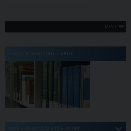
MENU
TESI DI LAUREA O DOTTORATO
AREA RISERVATA AI RICERCATORI