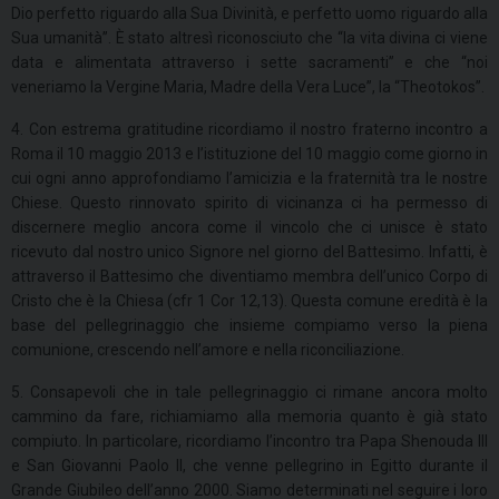
Dio perfetto riguardo alla Sua Divinità, e perfetto uomo riguardo alla
Sua umanità”. È stato altresì riconosciuto che “la vita divina ci viene
data e alimentata attraverso i sette sacramenti” e che “noi
veneriamo la Vergine Maria, Madre della Vera Luce”, la “Theotokos”.
4. Con estrema gratitudine ricordiamo il nostro fraterno incontro a
Roma il 10 maggio 2013 e l’istituzione del 10 maggio come giorno in
cui ogni anno approfondiamo l’amicizia e la fraternità tra le nostre
Chiese. Questo rinnovato spirito di vicinanza ci ha permesso di
discernere meglio ancora come il vincolo che ci unisce è stato
ricevuto dal nostro unico Signore nel giorno del Battesimo. Infatti, è
attraverso il Battesimo che diventiamo membra dell’unico Corpo di
Cristo che è la Chiesa (cfr 1 Cor 12,13). Questa comune eredità è la
base del pellegrinaggio che insieme compiamo verso la piena
comunione, crescendo nell’amore e nella riconciliazione.
5. Consapevoli che in tale pellegrinaggio ci rimane ancora molto
cammino da fare, richiamiamo alla memoria quanto è già stato
compiuto. In particolare, ricordiamo l’incontro tra Papa Shenouda III
e San Giovanni Paolo II, che venne pellegrino in Egitto durante il
Grande Giubileo dell’anno 2000. Siamo determinati nel seguire i loro