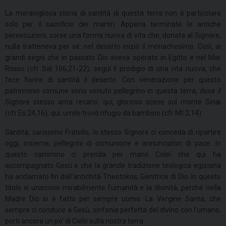
La meravigliosa storia di santità di questa terra non è particolare
solo per il sacrificio dei martiri. Appena terminate le antiche
persecuzioni, sorse una forma nuova di vita che, donata al Signore,
nulla tratteneva per sé: nel deserto iniziò il monachesimo. Così, ai
grandi segni che in passato Dio aveva operato in Egitto e nel Mar
Rosso (cfr Sal 106,21-22), seguì il prodigio di una vita nuova, che
fece fiorire di santità il deserto. Con venerazione per questo
patrimonio comune sono venuto pellegrino in questa terra, dove il
Signore stesso ama recarsi: qui, glorioso scese sul monte Sinai
(cfr Es 24,16); qui, umile trovò rifugio da bambino (cfr Mt 2,14).
Santità, carissimo Fratello, lo stesso Signore ci conceda di ripartire
oggi, insieme, pellegrini di comunione e annunciatori di pace. In
questo cammino ci prenda per mano Colei che qui ha
accompagnato Gesù e che la grande tradizione teologica egiziana
ha acclamato fin dall’antichità Theotokos, Genitrice di Dio. In questo
titolo si uniscono mirabilmente l’umanità e la divinità, perché nella
Madre Dio si è fatto per sempre uomo. La Vergine Santa, che
sempre ci conduce a Gesù, sinfonia perfetta del divino con l’umano,
porti ancora un po’ di Cielo sulla nostra terra.