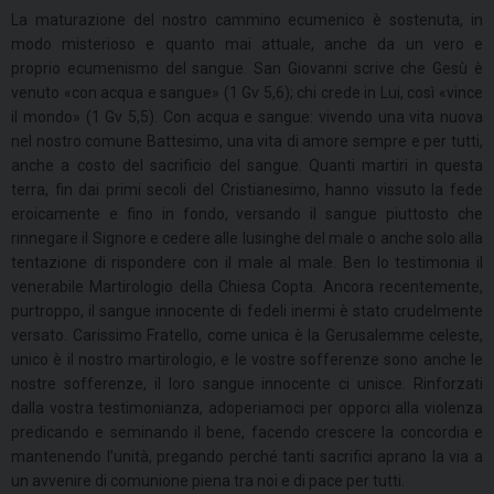
La maturazione del nostro cammino ecumenico è sostenuta, in
modo misterioso e quanto mai attuale, anche da un vero e
proprio ecumenismo del sangue. San Giovanni scrive che Gesù è
venuto «con acqua e sangue» (1 Gv 5,6); chi crede in Lui, così «vince
il mondo» (1 Gv 5,5). Con acqua e sangue: vivendo una vita nuova
nel nostro comune Battesimo, una vita di amore sempre e per tutti,
anche a costo del sacrificio del sangue. Quanti martiri in questa
terra, fin dai primi secoli del Cristianesimo, hanno vissuto la fede
eroicamente e fino in fondo, versando il sangue piuttosto che
rinnegare il Signore e cedere alle lusinghe del male o anche solo alla
tentazione di rispondere con il male al male. Ben lo testimonia il
venerabile Martirologio della Chiesa Copta. Ancora recentemente,
purtroppo, il sangue innocente di fedeli inermi è stato crudelmente
versato. Carissimo Fratello, come unica è la Gerusalemme celeste,
unico è il nostro martirologio, e le vostre sofferenze sono anche le
nostre sofferenze, il loro sangue innocente ci unisce. Rinforzati
dalla vostra testimonianza, adoperiamoci per opporci alla violenza
predicando e seminando il bene, facendo crescere la concordia e
mantenendo l’unità, pregando perché tanti sacrifici aprano la via a
un avvenire di comunione piena tra noi e di pace per tutti.