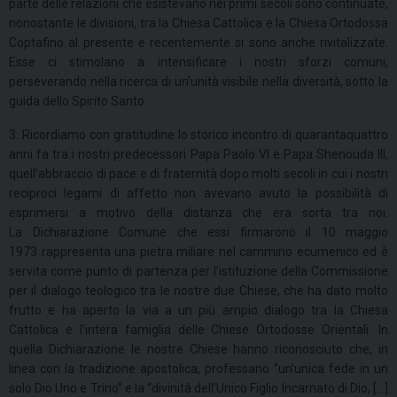
parte delle relazioni che esistevano nei primi secoli sono continuate,
nonostante le divisioni, tra la Chiesa Cattolica e la Chiesa Ortodossa
Coptafino al presente e recentemente si sono anche rivitalizzate.
Esse ci stimolano a intensificare i nostri sforzi comuni,
perseverando nella ricerca di un’unità visibile nella diversità, sotto la
guida dello Spirito Santo.
3. Ricordiamo con gratitudine lo storico incontro di quarantaquattro
anni fa tra i nostri predecessori Papa Paolo VI e Papa Shenouda III,
quell’abbraccio di pace e di fraternità dopo molti secoli in cui i nostri
reciproci legami di affetto non avevano avuto la possibilità di
esprimersi a motivo della distanza che era sorta tra noi.
La Dichiarazione Comune che essi firmarono il 10 maggio
1973 rappresenta una pietra miliare nel cammino ecumenico ed è
servita come punto di partenza per l’istituzione della Commissione
per il dialogo teologico tra le nostre due Chiese, che ha dato molto
frutto e ha aperto la via a un più ampio dialogo tra la Chiesa
Cattolica e l’intera famiglia delle Chiese Ortodosse Orientali. In
quella Dichiarazione le nostre Chiese hanno riconosciuto che, in
linea con la tradizione apostolica, professano “un’unica fede in un
solo Dio Uno e Trino” e la “divinità dell’Unico Figlio Incarnato di Dio, […]