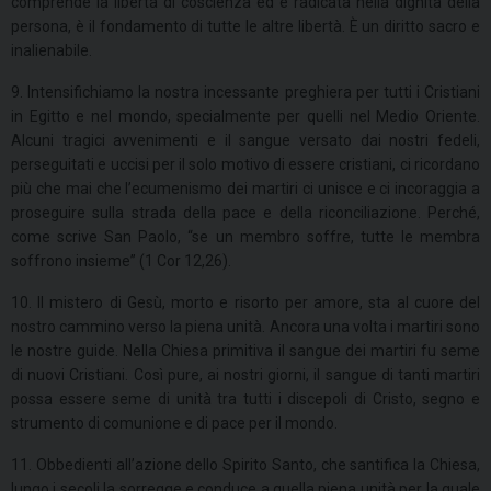
comprende la libertà di coscienza ed è radicata nella dignità della
persona, è il fondamento di tutte le altre libertà. È un diritto sacro e
inalienabile.
9. Intensifichiamo la nostra incessante preghiera per tutti i Cristiani
in Egitto e nel mondo, specialmente per quelli nel Medio Oriente.
Alcuni tragici avvenimenti e il sangue versato dai nostri fedeli,
perseguitati e uccisi per il solo motivo di essere cristiani, ci ricordano
più che mai che l’ecumenismo dei martiri ci unisce e ci incoraggia a
proseguire sulla strada della pace e della riconciliazione. Perché,
come scrive San Paolo, “se un membro soffre, tutte le membra
soffrono insieme” (1 Cor 12,26).
10. Il mistero di Gesù, morto e risorto per amore, sta al cuore del
nostro cammino verso la piena unità. Ancora una volta i martiri sono
le nostre guide. Nella Chiesa primitiva il sangue dei martiri fu seme
di nuovi Cristiani. Così pure, ai nostri giorni, il sangue di tanti martiri
possa essere seme di unità tra tutti i discepoli di Cristo, segno e
strumento di comunione e di pace per il mondo.
11. Obbedienti all’azione dello Spirito Santo, che santifica la Chiesa,
lungo i secoli la sorregge e conduce a quella piena unità per la quale