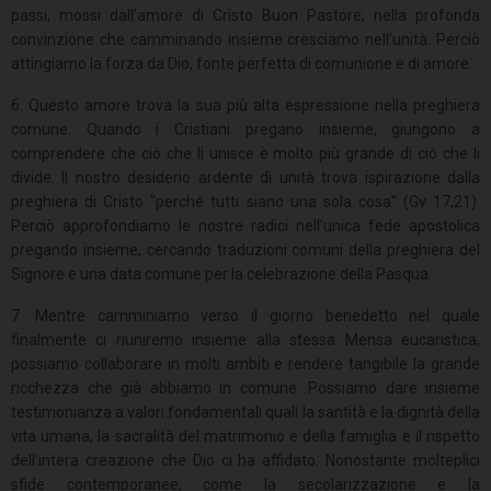
passi, mossi dall’amore di Cristo Buon Pastore, nella profonda
convinzione che camminando insieme cresciamo nell’unità. Perciò
attingiamo la forza da Dio, fonte perfetta di comunione e di amore.
6. Questo amore trova la sua più alta espressione nella preghiera
comune. Quando i Cristiani pregano insieme, giungono a
comprendere che ciò che li unisce è molto più grande di ciò che li
divide. Il nostro desiderio ardente di unità trova ispirazione dalla
preghiera di Cristo “perché tutti siano una sola cosa” (Gv 17,21).
Perciò approfondiamo le nostre radici nell’unica fede apostolica
pregando insieme, cercando traduzioni comuni della preghiera del
Signore e una data comune per la celebrazione della Pasqua.
7. Mentre camminiamo verso il giorno benedetto nel quale
finalmente ci riuniremo insieme alla stessa Mensa eucaristica,
possiamo collaborare in molti ambiti e rendere tangibile la grande
ricchezza che già abbiamo in comune. Possiamo dare insieme
testimonianza a valori fondamentali quali la santità e la dignità della
vita umana, la sacralità del matrimonio e della famiglia e il rispetto
dell’intera creazione che Dio ci ha affidato. Nonostante molteplici
sfide contemporanee, come la secolarizzazione e la