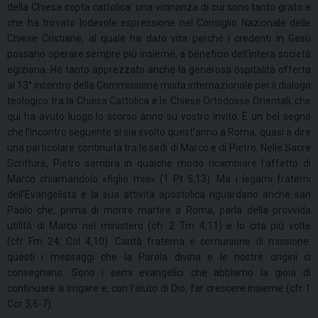
della Chiesa copta cattolica: una vicinanza di cui sono tanto grato e
che ha trovato lodevole espressione nel Consiglio Nazionale delle
Chiese Cristiane, al quale ha dato vita perché i credenti in Gesù
possano operare sempre più insieme, a beneficio dell’intera società
egiziana. Ho tanto apprezzato anche la generosa ospitalità offerta
al 13° incontro della Commissione mista internazionale per il dialogo
teologico tra la Chiesa Cattolica e le Chiese Ortodosse Orientali, che
qui ha avuto luogo lo scorso anno su vostro invito. È un bel segno
che l’incontro seguente si sia svolto quest’anno a Roma, quasi a dire
una particolare continuità tra le sedi di Marco e di Pietro. Nelle Sacre
Scritture, Pietro sembra in qualche modo ricambiare l’affetto di
Marco chiamandolo «figlio mio» (1 Pt 5,13). Ma i legami fraterni
dell’Evangelista e la sua attività apostolica riguardano anche san
Paolo che, prima di morire martire a Roma, parla della provvida
utilità di Marco nel ministero (cfr 2 Tm 4,11) e lo cita più volte
(cfr Fm 24; Col 4,10). Carità fraterna e comunione di missione:
questi i messaggi che la Parola divina e le nostre origini ci
consegnano. Sono i semi evangelici che abbiamo la gioia di
continuare a irrigare e, con l’aiuto di Dio, far crescere insieme (cfr 1
Cor 3,6-7).