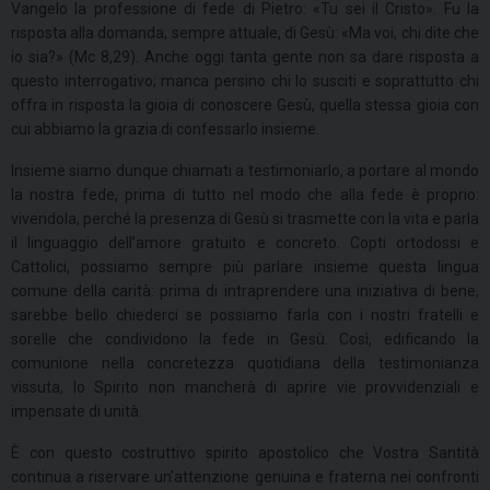
Vangelo la professione di fede di Pietro: «Tu sei il Cristo». Fu la
risposta alla domanda, sempre attuale, di Gesù: «Ma voi, chi dite che
io sia?» (Mc 8,29). Anche oggi tanta gente non sa dare risposta a
questo interrogativo; manca persino chi lo susciti e soprattutto chi
offra in risposta la gioia di conoscere Gesù, quella stessa gioia con
cui abbiamo la grazia di confessarlo insieme.
Insieme siamo dunque chiamati a testimoniarlo, a portare al mondo
la nostra fede, prima di tutto nel modo che alla fede è proprio:
vivendola, perché la presenza di Gesù si trasmette con la vita e parla
il linguaggio dell’amore gratuito e concreto. Copti ortodossi e
Cattolici, possiamo sempre più parlare insieme questa lingua
comune della carità: prima di intraprendere una iniziativa di bene,
sarebbe bello chiederci se possiamo farla con i nostri fratelli e
sorelle che condividono la fede in Gesù. Così, edificando la
comunione nella concretezza quotidiana della testimonianza
vissuta, lo Spirito non mancherà di aprire vie provvidenziali e
impensate di unità.
È con questo costruttivo spirito apostolico che Vostra Santità
continua a riservare un’attenzione genuina e fraterna nei confronti