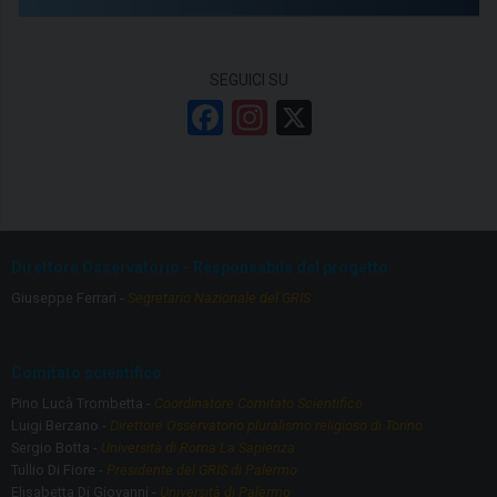
SEGUICI SU
F
In
X
a
st
ce
a
b
gr
o
a
Direttore Osservatorio - Responsabile del progetto
o
m
Giuseppe Ferrari -
Segretario Nazionale del GRIS
k
Comitato scientifico
Pino Lucà Trombetta -
Coordinatore Comitato Scientifico
Luigi Berzano -
Direttore Osservatorio pluralismo religioso di Torino
Sergio Botta -
Università di Roma La Sapienza
Tullio Di Fiore -
Presidente del GRIS di Palermo
Elisabetta Di Giovanni -
Università di Palermo