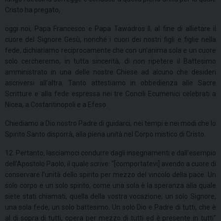
Cristo ha pregato,
oggi noi, Papa Francesco e Papa Tawadros II, al fine di allietare il
cuore del Signore Gesù, nonché i cuori dei nostri figli e figlie nella
fede, dichiariamo reciprocamente che con un’anima sola e un cuore
solo cercheremo, in tutta sincerità, di non ripetere il Battesimo
amministrato in una delle nostre Chiese ad alcuno che desideri
ascriversi all’altra. Tanto attestiamo in obbedienza alle Sacre
Scritture e alla fede espressa nei tre Concili Ecumenici celebrati a
Nicea, a Costantinopoli e a Efeso.
Chiediamo a Dio nostro Padre di guidarci, nei tempi e nei modi che lo
Spirito Santo disporrà, alla piena unità nel Corpo mistico di Cristo.
12. Pertanto, lasciamoci condurre dagli insegnamenti e dall’esempio
dell’Apostolo Paolo, il quale scrive: “[comportatevi] avendo a cuore di
conservare l’unità dello spirito per mezzo del vincolo della pace. Un
solo corpo e un solo spirito, come una sola è la speranza alla quale
siete stati chiamati, quella della vostra vocazione; un solo Signore,
una sola fede, un solo battesimo. Un solo Dio e Padre di tutti, che è
al di sopra di tutti, opera per mezzo di tutti ed è presente in tutti”