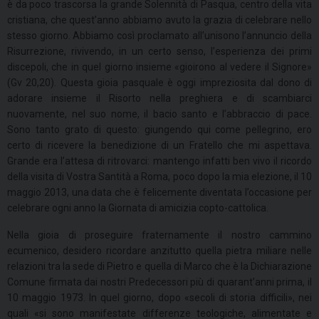
è da poco trascorsa la grande Solennità di Pasqua, centro della vita
cristiana, che quest’anno abbiamo avuto la grazia di celebrare nello
stesso giorno. Abbiamo così proclamato all’unisono l’annuncio della
Risurrezione, rivivendo, in un certo senso, l’esperienza dei primi
discepoli, che in quel giorno insieme «gioirono al vedere il Signore»
(Gv 20,20). Questa gioia pasquale è oggi impreziosita dal dono di
adorare insieme il Risorto nella preghiera e di scambiarci
nuovamente, nel suo nome, il bacio santo e l’abbraccio di pace.
Sono tanto grato di questo: giungendo qui come pellegrino, ero
certo di ricevere la benedizione di un Fratello che mi aspettava.
Grande era l’attesa di ritrovarci: mantengo infatti ben vivo il ricordo
della visita di Vostra Santità a Roma, poco dopo la mia elezione, il 10
maggio 2013, una data che è felicemente diventata l’occasione per
celebrare ogni anno la Giornata di amicizia copto-cattolica.
Nella gioia di proseguire fraternamente il nostro cammino
ecumenico, desidero ricordare anzitutto quella pietra miliare nelle
relazioni tra la sede di Pietro e quella di Marco che è la Dichiarazione
Comune firmata dai nostri Predecessori più di quarant’anni prima, il
10 maggio 1973. In quel giorno, dopo «secoli di storia difficili», nei
quali «si sono manifestate differenze teologiche, alimentate e