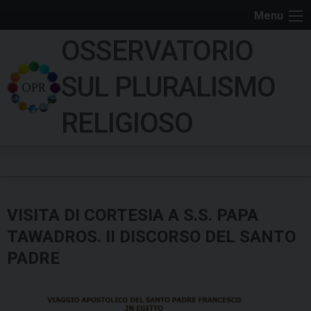
S
Menu
k
OSSERVATORIO
i
p
SUL PLURALISMO
t
o
RELIGIOSO
c
o
n
t
e
VISITA DI CORTESIA A S.S. PAPA
n
t
TAWADROS. II DISCORSO DEL SANTO
PADRE