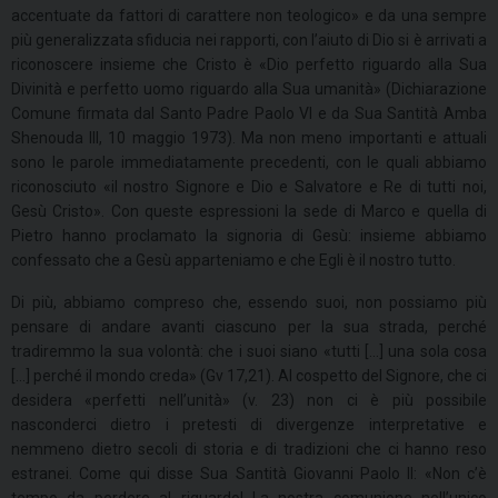
accentuate da fattori di carattere non teologico» e da una sempre
più generalizzata sfiducia nei rapporti, con l’aiuto di Dio si è arrivati a
riconoscere insieme che Cristo è «Dio perfetto riguardo alla Sua
Divinità e perfetto uomo riguardo alla Sua umanità» (Dichiarazione
Comune firmata dal Santo Padre Paolo VI e da Sua Santità Amba
Shenouda III, 10 maggio 1973). Ma non meno importanti e attuali
sono le parole immediatamente precedenti, con le quali abbiamo
riconosciuto «il nostro Signore e Dio e Salvatore e Re di tutti noi,
Gesù Cristo». Con queste espressioni la sede di Marco e quella di
Pietro hanno proclamato la signoria di Gesù: insieme abbiamo
confessato che a Gesù apparteniamo e che Egli è il nostro tutto.
Di più, abbiamo compreso che, essendo suoi, non possiamo più
pensare di andare avanti ciascuno per la sua strada, perché
tradiremmo la sua volontà: che i suoi siano «tutti […] una sola cosa
[…] perché il mondo creda» (Gv 17,21). Al cospetto del Signore, che ci
desidera «perfetti nell’unità» (v. 23) non ci è più possibile
nasconderci dietro i pretesti di divergenze interpretative e
nemmeno dietro secoli di storia e di tradizioni che ci hanno reso
estranei. Come qui disse Sua Santità Giovanni Paolo II: «Non c’è
tempo da perdere al riguardo! La nostra comunione nell’unico