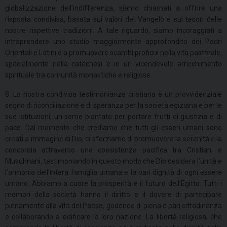
globalizzazione dell’indifferenza, siamo chiamati a offrire una
risposta condivisa, basata sui valori del Vangelo e sui tesori delle
nostre rispettive tradizioni. A tale riguardo, siamo incoraggiati a
intraprendere uno studio maggiormente approfondito dei Padri
Orientali e Latini e a promuovere scambi proficui nella vita pastorale,
specialmente nella catechesi e in un vicendevole arricchimento
spirituale tra comunità monastiche e religiose.
8. La nostra condivisa testimonianza cristiana è un provvidenziale
segno di riconciliazione e di speranza per la società egiziana e per le
sue istituzioni, un seme piantato per portare frutti di giustizia e di
pace. Dal momento che crediamo che tutti gli esseri umani sono
creati a immagine di Dio, ci sforziamo di promuovere la serenità e la
concordia attraverso una coesistenza pacifica tra Cristiani e
Musulmani, testimoniando in questo modo che Dio desidera l’unità e
l’armonia dell’intera famiglia umana e la pari dignità di ogni essere
umano. Abbiamo a cuore la prosperità e il futuro dell’Egitto. Tutti i
membri della società hanno il diritto e il dovere di partecipare
pienamente alla vita del Paese, godendo di piena e pari cittadinanza
e collaborando a edificare la loro nazione. La libertà religiosa, che