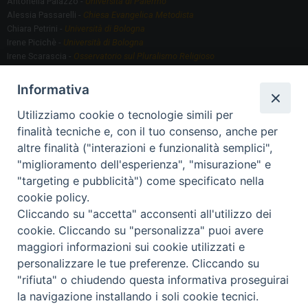
Antonella Palazzo -
Università di Palermo
Alessia Passarelli -
Chiesa Evangelica Metodista
Chiara Petrini -
Università di Bologna
Irene Picichè -
Università di Bologna
Irene Scarascia -
Osservatorio sul Pluralismo Religioso
Gregorio Serafino -
Università di Bologna
Informativa
Utilizziamo cookie o tecnologie simili per
Segreteria scientifica
finalità tecniche e, con il tuo consenso, anche per
Annamaria Fantauzzi -
Università di Torino
altre finalità ("interazioni e funzionalità semplici",
"miglioramento dell'esperienza", "misurazione" e
"targeting e pubblicità") come specificato nella
Segreteria Organizzativa
cookie policy.
Paola Morselli -
Segreteria GRIS
Cliccando su "accetta" acconsenti all'utilizzo dei
Elisa Scarlatti ​​-
Biblioteca, Siti, Social media GRIS
cookie. Cliccando su "personalizza" puoi avere
maggiori informazioni sui cookie utilizzati e
personalizzare le tue preferenze. Cliccando su
"rifiuta" o chiudendo questa informativa proseguirai
2020 Copyright - Osservatorio sul Pluralismo Religioso
CONTATTI
la navigazione installando i soli cookie tecnici.