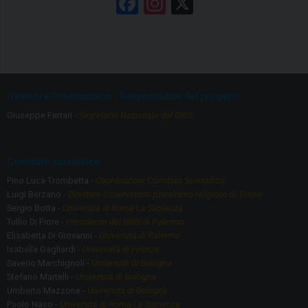
F
In
X
a
st
ce
a
b
gr
o
a
Direttore Osservatorio - Responsabile del progetto
o
m
Giuseppe Ferrari -
Segretario Nazionale del GRIS
k
Comitato scientifico
Pino Lucà Trombetta -
Coordinatore Comitato Scientifico
Luigi Berzano -
Direttore Osservatorio pluralismo religioso di Torino
Sergio Botta -
Università di Roma La Sapienza
Tullio Di Fiore -
Presidente del GRIS di Palermo
Elisabetta Di Giovanni -
Università di Palermo
Isabella Gagliardi -
Università di Firenze
Saverio Marchignoli -
Università di Bologna
Stefano Martelli -
Università di Bologna
Umberto Mazzone -
Università di Bologna
Paolo Naso -
Università di Roma La Sapienza