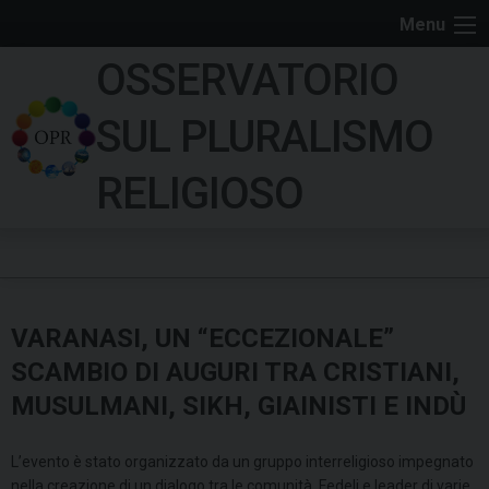
S
Menu
k
OSSERVATORIO
i
p
SUL PLURALISMO
t
o
RELIGIOSO
c
o
n
t
e
VARANASI, UN “ECCEZIONALE”
n
t
SCAMBIO DI AUGURI TRA CRISTIANI,
MUSULMANI, SIKH, GIAINISTI E INDÙ
L’evento è stato organizzato da un gruppo interreligioso impegnato
nella creazione di un dialogo tra le comunità. Fedeli e leader di varie