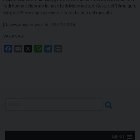
fedi hanno celebrato la nascita di Maometto, di Gesù, del 10mo guru
sikh, del 23mo capo giainista e la festa indù del raccolto.
[Da www.asianews.it del 24/12/2016]
VARANASI
F
E
X
W
T
P
a
m
h
e
r
c
a
a
l
i
e
i
t
e
n
b
l
s
g
t
o
A
r
o
p
a
k
p
m
MENU