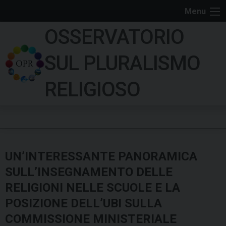
S
Menu
k
OSSERVATORIO
i
p
SUL PLURALISMO
t
o
RELIGIOSO
c
o
n
t
e
UN’INTERESSANTE PANORAMICA
n
t
SULL’INSEGNAMENTO DELLE
RELIGIONI NELLE SCUOLE E LA
POSIZIONE DELL’UBI SULLA
COMMISSIONE MINISTERIALE