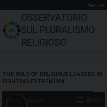
S
Menu
k
OSSERVATORIO
i
p
SUL PLURALISMO
t
o
RELIGIOSO
c
o
n
t
e
THE ROLE OF RELIGIOUS LEADERS IN
n
t
FIGHTING EXTREMISM