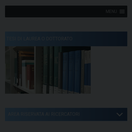
MENU
TESI DI LAUREA O DOTTORATO
AREA RISERVATA AI RICERCATORI