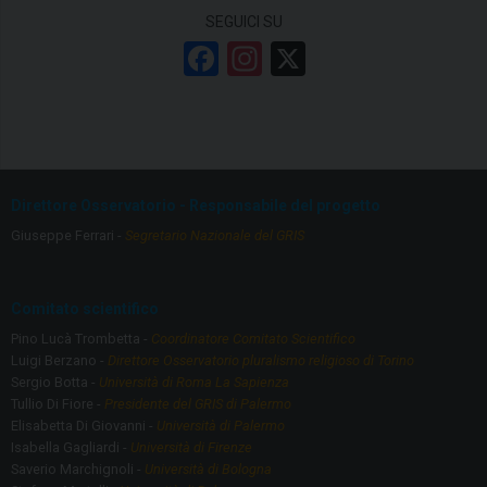
SEGUICI SU
F
In
X
a
st
ce
a
b
gr
o
a
Direttore Osservatorio - Responsabile del progetto
o
m
Giuseppe Ferrari -
Segretario Nazionale del GRIS
k
Comitato scientifico
Pino Lucà Trombetta -
Coordinatore Comitato Scientifico
Luigi Berzano -
Direttore Osservatorio pluralismo religioso di Torino
Sergio Botta -
Università di Roma La Sapienza
Tullio Di Fiore -
Presidente del GRIS di Palermo
Elisabetta Di Giovanni -
Università di Palermo
Isabella Gagliardi -
Università di Firenze
Saverio Marchignoli -
Università di Bologna