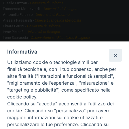
Giselle Luzzati -
Università di Bologna
Francesca Monteverdi –
Università di Bologna
Antonella Palazzo -
Università di Palermo
Alessia Passarelli -
Chiesa Evangelica Metodista
Chiara Petrini -
Università di Bologna
Irene Picichè -
Università di Bologna
Irene Scarascia -
Osservatorio sul Pluralismo Religioso
Gregorio Serafino -
Università di Bologna
Informativa
Utilizziamo cookie o tecnologie simili per
Segreteria scientifica
finalità tecniche e, con il tuo consenso, anche per
Annamaria Fantauzzi -
Università di Torino
altre finalità ("interazioni e funzionalità semplici",
"miglioramento dell'esperienza", "misurazione" e
"targeting e pubblicità") come specificato nella
Segreteria Organizzativa
cookie policy.
Paola Morselli -
Segreteria GRIS
Cliccando su "accetta" acconsenti all'utilizzo dei
Elisa Scarlatti ​​-
Biblioteca, Siti, Social media GRIS
cookie. Cliccando su "personalizza" puoi avere
maggiori informazioni sui cookie utilizzati e
personalizzare le tue preferenze. Cliccando su