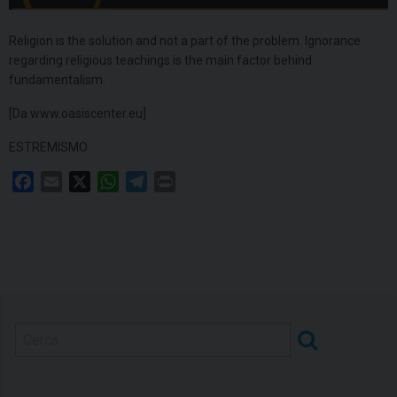
Religion is the solution and not a part of the problem. Ignorance
regarding religious teachings is the main factor behind
fundamentalism.
[Da www.oasiscenter.eu]
ESTREMISMO
F
E
X
W
T
P
a
m
h
e
r
c
a
a
l
i
e
i
t
e
n
b
l
s
g
t
o
A
r
o
p
a
k
p
m