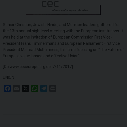
Senior Christian, Jewish, Hindu, and Mormon leaders gathered for
the 13th annual high-level meeting with the European institutions. It
was held at the invitation of European Commission First Vice-
President Frans Timmermans and European Parliament First Vice
President Mairead McGuinness, this time focusing on “The Future of
Europe: a value-based and effective Union”.
[Da www.ceceurope.org del 7/11/2017]
UNION
F
E
X
W
T
P
a
m
h
e
r
c
a
a
l
i
e
i
t
e
n
b
l
s
g
t
o
A
r