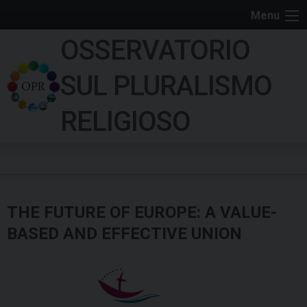
S
Menu
k
OSSERVATORIO
i
p
SUL PLURALISMO
t
o
RELIGIOSO
c
o
n
t
e
THE FUTURE OF EUROPE: A VALUE-
n
t
BASED AND EFFECTIVE UNION