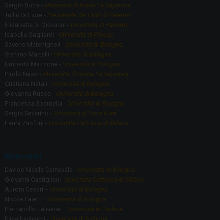
Sergio Botta -
Università di Roma La Sapienza
Tullio Di Fiore -
Presidente del GRIS di Palermo
Elisabetta Di Giovanni -
Università di Palermo
Isabella Gagliardi -
Università di Firenze
Saverio Marchignoli -
Università di Bologna
Stefano Martelli -
Università di Bologna
Umberto Mazzone -
Università di Bologna
Paolo Naso -
Università di Roma La Sapienza
Cristiana Natali -
Università di Bologna
Giovanna Russo -
Università di Bologna
Francesca Sbardella -
Università di Bologna
Sergio Severino -
Università di Enna Kore
Laura Zanfrini -
Università Cattolica di Milano
Ricercatori
Davide Nicola Carnevale -
Università di Bologna
Giovanni Castiglioni -
Università Cattolica di Milano
Aurora Cesari –
Università di Bologna
Nicole Faietti –
Università di Bologna
Piercamillo Falivene –
Università di Padova
Elisa Farinacci -
Università di Bologna