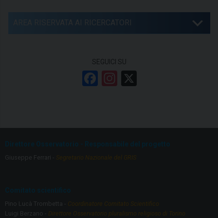
AREA RISERVATA AI RICERCATORI
SEGUICI SU
F
In
X
a
st
ce
a
b
gr
o
a
Direttore Osservatorio - Responsabile del progetto
o
m
Giuseppe Ferrari -
Segretario Nazionale del GRIS
k
Comitato scientifico
Pino Lucà Trombetta -
Coordinatore Comitato Scientifico
Luigi Berzano -
Direttore Osservatorio pluralismo religioso di Torino