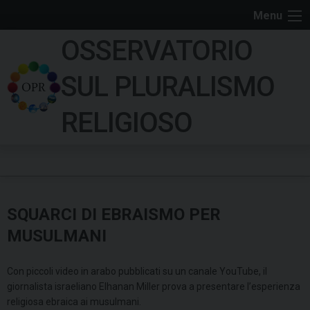
S
Menu
k
OSSERVATORIO
i
p
SUL PLURALISMO
t
o
RELIGIOSO
c
o
n
t
e
SQUARCI DI EBRAISMO PER
n
t
MUSULMANI
Con piccoli video in arabo pubblicati su un canale YouTube, il
giornalista israeliano Elhanan Miller prova a presentare l’esperienza
religiosa ebraica ai musulmani.