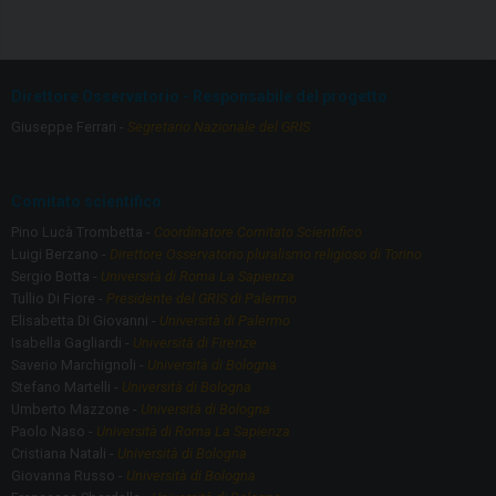
ce
a
b
gr
o
a
Direttore Osservatorio - Responsabile del progetto
o
m
Giuseppe Ferrari -
Segretario Nazionale del GRIS
k
Comitato scientifico
Pino Lucà Trombetta -
Coordinatore Comitato Scientifico
Luigi Berzano -
Direttore Osservatorio pluralismo religioso di Torino
Sergio Botta -
Università di Roma La Sapienza
Tullio Di Fiore -
Presidente del GRIS di Palermo
Elisabetta Di Giovanni -
Università di Palermo
Isabella Gagliardi -
Università di Firenze
Saverio Marchignoli -
Università di Bologna
Stefano Martelli -
Università di Bologna
Umberto Mazzone -
Università di Bologna
Paolo Naso -
Università di Roma La Sapienza
Cristiana Natali -
Università di Bologna
Giovanna Russo -
Università di Bologna