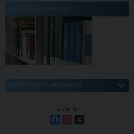
TESI DI LAUREA O DOTTORATO
AREA RISERVATA AI RICERCATORI
SEGUICI SU
F
In
X
a
st