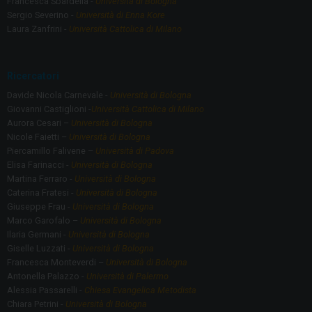
Francesca Sbardella -
Università di Bologna
Sergio Severino -
Università di Enna Kore
Laura Zanfrini -
Università Cattolica di Milano
Ricercatori
Davide Nicola Carnevale -
Università di Bologna
Giovanni Castiglioni -
Università Cattolica di Milano
Aurora Cesari –
Università di Bologna
Nicole Faietti –
Università di Bologna
Piercamillo Falivene –
Università di Padova
Elisa Farinacci -
Università di Bologna
Martina Ferraro -
Università di Bologna
Caterina Fratesi -
Università di Bologna
Giuseppe Frau -
Università di Bologna
Marco Garofalo –
Università di Bologna
Ilaria Germani -
Università di Bologna
Giselle Luzzati -
Università di Bologna
Francesca Monteverdi –
Università di Bologna
Antonella Palazzo -
Università di Palermo
Alessia Passarelli -
Chiesa Evangelica Metodista
Chiara Petrini -
Università di Bologna