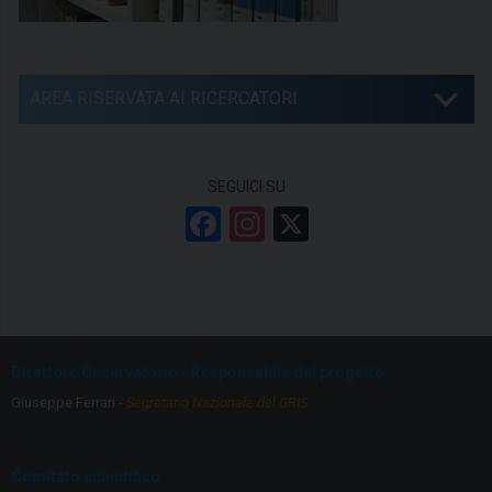
AREA RISERVATA AI RICERCATORI
SEGUICI SU
F
In
X
a
st
ce
a
b
gr
o
a
Direttore Osservatorio - Responsabile del progetto
o
m
Giuseppe Ferrari -
Segretario Nazionale del GRIS
k
Comitato scientifico