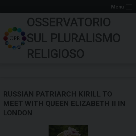
S
Menu
k
OSSERVATORIO
i
p
SUL PLURALISMO
t
o
RELIGIOSO
c
o
n
t
e
RUSSIAN PATRIARCH KIRILL TO
n
t
MEET WITH QUEEN ELIZABETH II IN
LONDON