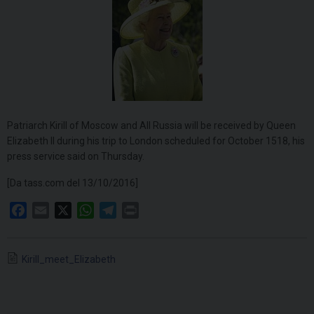
Patriarch Kirill of Moscow and All Russia will be received by Queen
Elizabeth II during his trip to London scheduled for October 1518, his
press service said on Thursday.
[Da tass.com del 13/10/2016]
F
E
X
W
T
P
a
m
h
e
r
c
a
a
l
i
Kirill_meet_Elizabeth
e
i
t
e
n
b
l
s
g
t
o
A
r
o
p
a