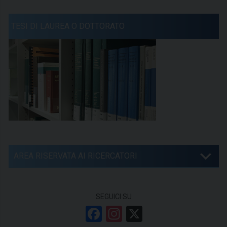
TESI DI LAUREA O DOTTORATO
AREA RISERVATA AI RICERCATORI
SEGUICI SU
F
In
X