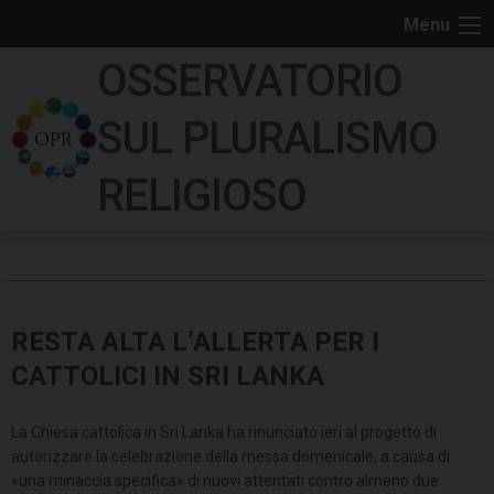
S
Menu
k
OSSERVATORIO
i
p
SUL PLURALISMO
t
o
RELIGIOSO
c
o
n
t
e
RESTA ALTA L’ALLERTA PER I
n
t
CATTOLICI IN SRI LANKA
La Chiesa cattolica in Sri Lanka ha rinunciato ieri al progetto di
autorizzare la celebrazione della messa domenicale, a causa di
«una minaccia specifica» di nuovi attentati contro almeno due