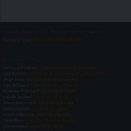
a
st
ce
a
b
gr
o
a
Direttore Osservatorio - Responsabile del progetto
o
m
Giuseppe Ferrari -
Segretario Nazionale del GRIS
k
Comitato scientifico
Pino Lucà Trombetta -
Coordinatore Comitato Scientifico
Luigi Berzano -
Direttore Osservatorio pluralismo religioso di Torino
Sergio Botta -
Università di Roma La Sapienza
Tullio Di Fiore -
Presidente del GRIS di Palermo
Elisabetta Di Giovanni -
Università di Palermo
Isabella Gagliardi -
Università di Firenze
Saverio Marchignoli -
Università di Bologna
Stefano Martelli -
Università di Bologna
Umberto Mazzone -
Università di Bologna
Paolo Naso -
Università di Roma La Sapienza
Cristiana Natali -
Università di Bologna