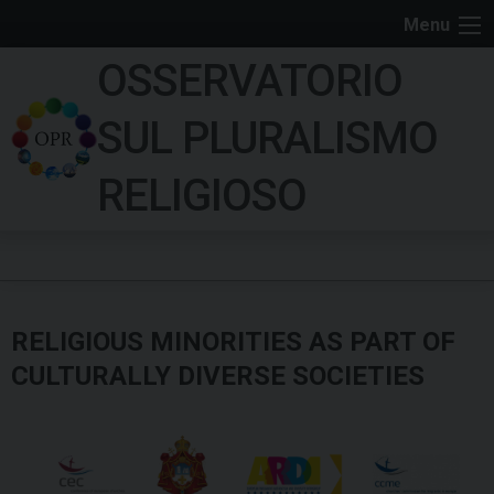
S
Menu
k
OSSERVATORIO
i
p
SUL PLURALISMO
t
o
RELIGIOSO
c
o
n
t
e
RELIGIOUS MINORITIES AS PART OF
n
t
CULTURALLY DIVERSE SOCIETIES