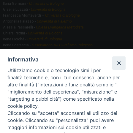
Ilaria Germani -
Università di Bologna
Giselle Luzzati -
Università di Bologna
Francesca Monteverdi –
Università di Bologna
Antonella Palazzo -
Università di Palermo
Alessia Passarelli -
Chiesa Evangelica Metodista
Chiara Petrini -
Università di Bologna
Irene Picichè -
Università di Bologna
Irene Scarascia -
Osservatorio sul Pluralismo Religioso
Gregorio Serafino -
Università di Bologna
Informativa
Utilizziamo cookie o tecnologie simili per
Segreteria scientifica
finalità tecniche e, con il tuo consenso, anche per
Annamaria Fantauzzi -
Università di Torino
altre finalità ("interazioni e funzionalità semplici",
"miglioramento dell'esperienza", "misurazione" e
"targeting e pubblicità") come specificato nella
Segreteria Organizzativa
cookie policy.
Paola Morselli -
Segreteria GRIS
Cliccando su "accetta" acconsenti all'utilizzo dei
Elisa Scarlatti ​​-
Biblioteca, Siti, Social media GRIS
cookie. Cliccando su "personalizza" puoi avere
maggiori informazioni sui cookie utilizzati e