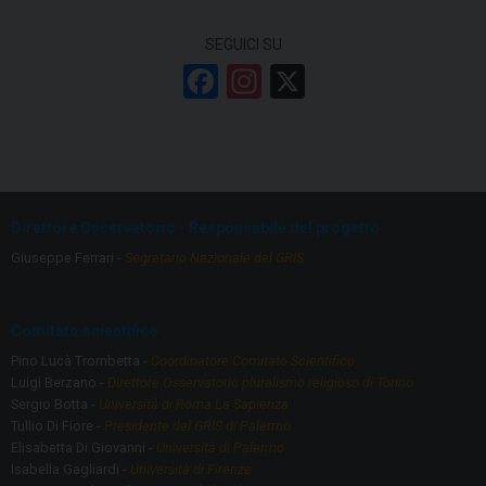
SEGUICI SU
F
In
X
a
st
ce
a
b
gr
o
a
Direttore Osservatorio - Responsabile del progetto
o
m
Giuseppe Ferrari -
Segretario Nazionale del GRIS
k
Comitato scientifico
Pino Lucà Trombetta -
Coordinatore Comitato Scientifico
Luigi Berzano -
Direttore Osservatorio pluralismo religioso di Torino
Sergio Botta -
Università di Roma La Sapienza
Tullio Di Fiore -
Presidente del GRIS di Palermo
Elisabetta Di Giovanni -
Università di Palermo
Isabella Gagliardi -
Università di Firenze