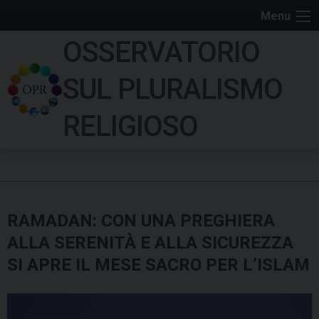
S
Menu
k
OSSERVATORIO
i
p
SUL PLURALISMO
t
o
RELIGIOSO
c
o
n
t
e
RAMADAN: CON UNA PREGHIERA
n
t
ALLA SERENITÀ E ALLA SICUREZZA
SI APRE IL MESE SACRO PER L’ISLAM