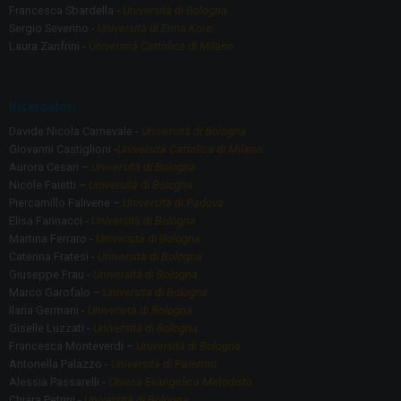
Francesca Sbardella -
Università di Bologna
Sergio Severino -
Università di Enna Kore
Laura Zanfrini -
Università Cattolica di Milano
Ricercatori
Davide Nicola Carnevale -
Università di Bologna
Giovanni Castiglioni -
Università Cattolica di Milano
Aurora Cesari –
Università di Bologna
Nicole Faietti –
Università di Bologna
Piercamillo Falivene –
Università di Padova
Elisa Farinacci -
Università di Bologna
Martina Ferraro -
Università di Bologna
Caterina Fratesi -
Università di Bologna
Giuseppe Frau -
Università di Bologna
Marco Garofalo –
Università di Bologna
Ilaria Germani -
Università di Bologna
Giselle Luzzati -
Università di Bologna
Francesca Monteverdi –
Università di Bologna
Antonella Palazzo -
Università di Palermo
Alessia Passarelli -
Chiesa Evangelica Metodista
Chiara Petrini -
Università di Bologna