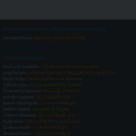
ce
a
b
gr
o
a
Direttore Osservatorio - Responsabile del progetto
o
m
Giuseppe Ferrari -
Segretario Nazionale del GRIS
k
Comitato scientifico
Pino Lucà Trombetta -
Coordinatore Comitato Scientifico
Luigi Berzano -
Direttore Osservatorio pluralismo religioso di Torino
Sergio Botta -
Università di Roma La Sapienza
Tullio Di Fiore -
Presidente del GRIS di Palermo
Elisabetta Di Giovanni -
Università di Palermo
Isabella Gagliardi -
Università di Firenze
Saverio Marchignoli -
Università di Bologna
Stefano Martelli -
Università di Bologna
Umberto Mazzone -
Università di Bologna
Paolo Naso -
Università di Roma La Sapienza
Cristiana Natali -
Università di Bologna
Giovanna Russo -
Università di Bologna