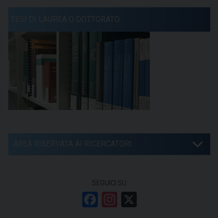
TESI DI LAUREA O DOTTORATO
AREA RISERVATA AI RICERCATORI
SEGUICI SU
F
In
X
a
st