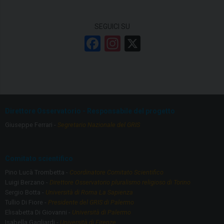
SEGUICI SU
F
In
X
a
st
ce
a
b
gr
o
a
Direttore Osservatorio - Responsabile del progetto
o
m
Giuseppe Ferrari -
Segretario Nazionale del GRIS
k
Comitato scientifico
Pino Lucà Trombetta -
Coordinatore Comitato Scientifico
Luigi Berzano -
Direttore Osservatorio pluralismo religioso di Torino
Sergio Botta -
Università di Roma La Sapienza
Tullio Di Fiore -
Presidente del GRIS di Palermo
Elisabetta Di Giovanni -
Università di Palermo
Isabella Gagliardi -
Università di Firenze