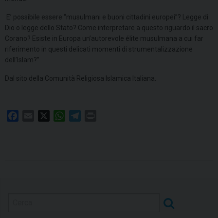
E’ possibile essere “musulmani e buoni cittadini europei”? Legge di
Dio o legge dello Stato? Come interpretare a questo riguardo il sacro
Corano? Esiste in Europa un’autorevole élite musulmana a cui far
riferimento in questi delicati momenti di strumentalizzazione
dell’Islam?”
Dal sito della Comunità Religiosa Islamica Italiana.
F
E
X
W
T
P
a
m
h
e
r
c
a
a
l
i
e
i
t
e
n
b
l
s
g
t
o
A
r
o
p
a
k
p
m