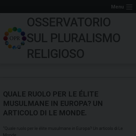
S
Menu
k
OSSERVATORIO
i
p
SUL PLURALISMO
t
o
RELIGIOSO
c
o
n
t
e
QUALE RUOLO PER LE ÉLITE
n
t
MUSULMANE IN EUROPA? UN
ARTICOLO DI LE MONDE.
“Quale ruolo per le élite musulmane in Europa? Un articolo di Le
Monde.