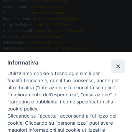
Marco Garofalo –
Università di Bologna
Ilaria Germani -
Università di Bologna
Giselle Luzzati -
Università di Bologna
Francesca Monteverdi –
Università di Bologna
Antonella Palazzo -
Università di Palermo
Alessia Passarelli -
Chiesa Evangelica Metodista
Chiara Petrini -
Università di Bologna
Irene Picichè -
Università di Bologna
Irene Scarascia -
Osservatorio sul Pluralismo Religioso
Gregorio Serafino -
Università di Bologna
Informativa
Utilizziamo cookie o tecnologie simili per
Segreteria scientifica
finalità tecniche e, con il tuo consenso, anche per
Annamaria Fantauzzi -
Università di Torino
altre finalità ("interazioni e funzionalità semplici",
"miglioramento dell'esperienza", "misurazione" e
"targeting e pubblicità") come specificato nella
Segreteria Organizzativa
cookie policy.
Paola Morselli -
Segreteria GRIS
Cliccando su "accetta" acconsenti all'utilizzo dei
Elisa Scarlatti ​​-
Biblioteca, Siti, Social media GRIS
cookie. Cliccando su "personalizza" puoi avere
maggiori informazioni sui cookie utilizzati e