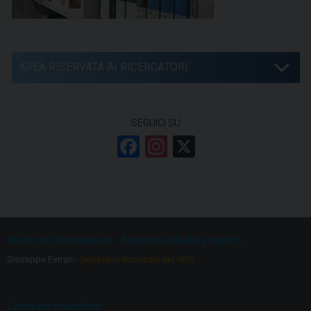
AREA RISERVATA AI RICERCATORI
SEGUICI SU
F
In
X
a
st
ce
a
b
gr
o
a
Direttore Osservatorio - Responsabile del progetto
o
m
Giuseppe Ferrari -
Segretario Nazionale del GRIS
k
Comitato scientifico