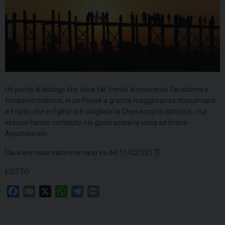
Un ponte di dialogo che deve far fronte al crescente fanatismo e
fondamentalismo, in un Paese a grande maggioranza musulmana:
è il ruolo che in Egitto si è ritagliata la Chiesa copta cattolica, i cui
vescovi hanno compiuto nei giorni scorsi la visita ad limina
Apostolorum.
[da www.osservatoreromano.va del 11/02/2017]
EGITTO
F
E
X
W
T
P
a
m
h
e
r
c
a
a
l
i