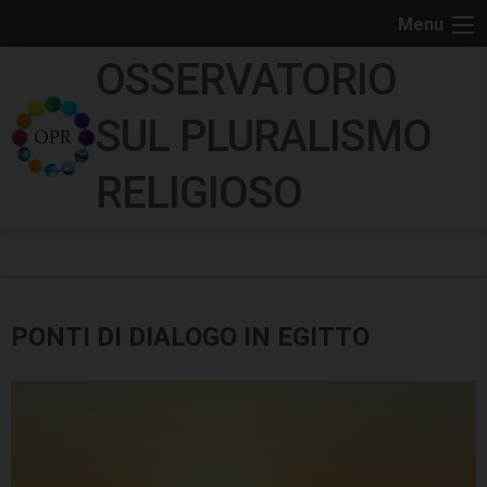
S
Menu
k
OSSERVATORIO
i
p
SUL PLURALISMO
t
o
RELIGIOSO
c
o
n
t
e
PONTI DI DIALOGO IN EGITTO
n
t