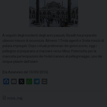
A seguito degli incidenti degli anni passati, Riyadh ha preparato
ulteriori misure di sicurezza. Almeno 17mila agenti e 3mila mezzi di
polizia impiegati. Dopo i rituali preliminari dei giorni scorsi, oggi i
pellegrini si preparano a marciare verso Mina. Polemiche per la
mancata partecipazioni dei fedeli iraniani al pellegrinaggio, uno dei
cinque pilastri dell’islam.
[Da Asianews del 10/09/2016]
F
E
X
W
T
P
a
m
h
e
r
c
a
a
l
i
inizia_hajj
e
i
t
e
n
b
l
s
g
t