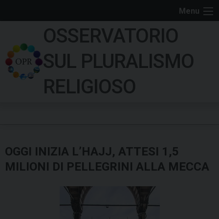
S
Menu
k
OSSERVATORIO
i
p
SUL PLURALISMO
t
o
RELIGIOSO
c
o
n
t
e
OGGI INIZIA L’HAJJ, ATTESI 1,5
n
t
MILIONI DI PELLEGRINI ALLA MECCA