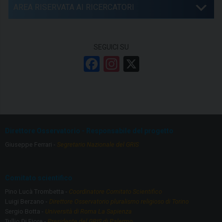
AREA RISERVATA AI RICERCATORI
SEGUICI SU
F
In
X
a
st
ce
a
b
gr
o
a
Direttore Osservatorio - Responsabile del progetto
o
m
Giuseppe Ferrari -
Segretario Nazionale del GRIS
k
Comitato scientifico
Pino Lucà Trombetta -
Coordinatore Comitato Scientifico
Luigi Berzano -
Direttore Osservatorio pluralismo religioso di Torino
Sergio Botta -
Università di Roma La Sapienza
Tullio Di Fiore -
Presidente del GRIS di Palermo