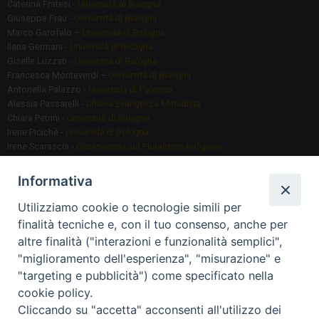
Caterina Fratesi -
Università di Bologna
Giuseppe Frau -
Università di Bologna
Marco Garofalo –
Università di Bologna
Ilaria Germani -
Università di Bologna
Giselle Luzzati -
Università di Bologna
Francesca Monteverdi –
Università di Bologna
Antonella Palazzo -
Università di Palermo
Alessia Passarelli -
Chiesa Evangelica Metodista
Chiara Petrini -
Università di Bologna
Irene Picichè -
Università di Bologna
Irene Scarascia -
Osservatorio sul Pluralismo Religioso
Gregorio Serafino -
Università di Bologna
Informativa
Utilizziamo cookie o tecnologie simili per
Segreteria scientifica
finalità tecniche e, con il tuo consenso, anche per
Annamaria Fantauzzi -
Università di Torino
altre finalità ("interazioni e funzionalità semplici",
"miglioramento dell'esperienza", "misurazione" e
"targeting e pubblicità") come specificato nella
Segreteria Organizzativa
cookie policy.
Paola Morselli -
Segreteria GRIS
Cliccando su "accetta" acconsenti all'utilizzo dei
Elisa Scarlatti ​​-
Biblioteca, Siti, Social media GRIS