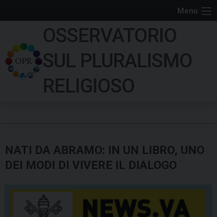
S
Menu
k
OSSERVATORIO
i
p
SUL PLURALISMO
t
o
RELIGIOSO
c
o
n
t
e
NATI DA ABRAMO: IN UN LIBRO, UNO
n
t
DEI MODI DI VIVERE IL DIALOGO