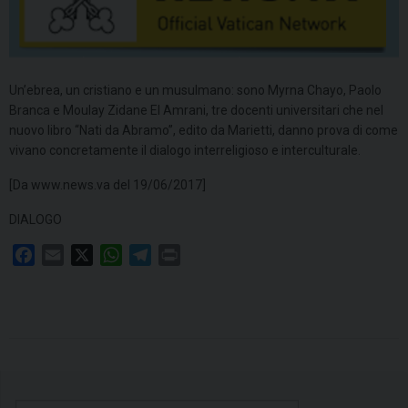
Un’ebrea, un cristiano e un musulmano: sono Myrna Chayo, Paolo
Branca e Moulay Zidane El Amrani, tre docenti universitari che nel
nuovo libro “Nati da Abramo”, edito da Marietti, danno prova di come
vivano concretamente il dialogo interreligioso e interculturale.
[Da www.news.va del 19/06/2017]
DIALOGO
F
E
X
W
T
P
a
m
h
e
r
c
a
a
l
i
e
i
t
e
n
b
l
s
g
t
o
A
r
o
p
a
k
p
m