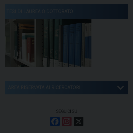
TESI DI LAUREA O DOTTORATO
AREA RISERVATA AI RICERCATORI
SEGUICI SU
F
In
X
a
st