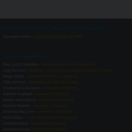
ce
a
b
gr
o
a
Direttore Osservatorio - Responsabile del progetto
o
m
Giuseppe Ferrari -
Segretario Nazionale del GRIS
k
Comitato scientifico
Pino Lucà Trombetta -
Coordinatore Comitato Scientifico
Luigi Berzano -
Direttore Osservatorio pluralismo religioso di Torino
Sergio Botta -
Università di Roma La Sapienza
Tullio Di Fiore -
Presidente del GRIS di Palermo
Elisabetta Di Giovanni -
Università di Palermo
Isabella Gagliardi -
Università di Firenze
Saverio Marchignoli -
Università di Bologna
Stefano Martelli -
Università di Bologna
Umberto Mazzone -
Università di Bologna
Paolo Naso -
Università di Roma La Sapienza
Cristiana Natali -
Università di Bologna
Giovanna Russo -
Università di Bologna