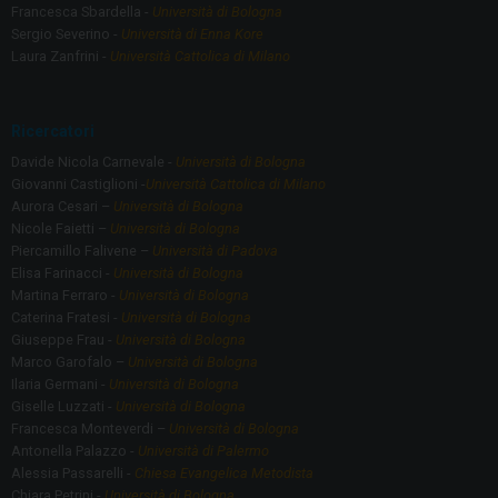
Francesca Sbardella -
Università di Bologna
Sergio Severino -
Università di Enna Kore
Laura Zanfrini -
Università Cattolica di Milano
Ricercatori
Davide Nicola Carnevale -
Università di Bologna
Giovanni Castiglioni -
Università Cattolica di Milano
Aurora Cesari –
Università di Bologna
Nicole Faietti –
Università di Bologna
Piercamillo Falivene –
Università di Padova
Elisa Farinacci -
Università di Bologna
Martina Ferraro -
Università di Bologna
Caterina Fratesi -
Università di Bologna
Giuseppe Frau -
Università di Bologna
Marco Garofalo –
Università di Bologna
Ilaria Germani -
Università di Bologna
Giselle Luzzati -
Università di Bologna
Francesca Monteverdi –
Università di Bologna
Antonella Palazzo -
Università di Palermo
Alessia Passarelli -
Chiesa Evangelica Metodista
Chiara Petrini -
Università di Bologna