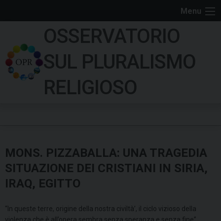
S
Menu
k
OSSERVATORIO
i
p
SUL PLURALISMO
t
o
RELIGIOSO
c
o
n
t
e
MONS. PIZZABALLA: UNA TRAGEDIA
n
t
SITUAZIONE DEI CRISTIANI IN SIRIA,
IRAQ, EGITTO
“In queste terre, origine della nostra civiltà’, il ciclo vizioso della
violenza che è all’opera sembra senza speranza e senza fine”.