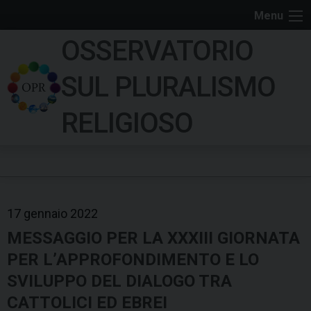
S
Menu
k
OSSERVATORIO
i
p
SUL PLURALISMO
t
o
RELIGIOSO
c
o
n
t
e
17 gennaio 2022
n
t
MESSAGGIO PER LA XXXIII GIORNATA
PER L’APPROFONDIMENTO E LO
SVILUPPO DEL DIALOGO TRA
CATTOLICI ED EBREI