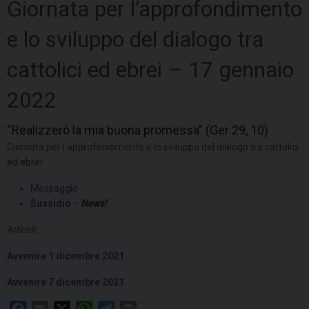
Giornata per l’approfondimento
e lo sviluppo del dialogo tra
cattolici ed ebrei – 17 gennaio
2022
“Realizzerò la mia buona promessa” (Ger 29, 10)
Giornata per l’approfondimento e lo sviluppo del dialogo tra cattolici
ed ebrei
Messaggio
Sussidio
–
News!
Articoli:
Avvenire 1 dicembre 2021
Avvenire 7 dicembre 2021
F
E
X
W
T
P