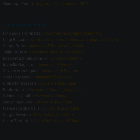
o
m
Giuseppe Ferrari -
Segretario Nazionale del GRIS
k
Comitato scientifico
Pino Lucà Trombetta -
Coordinatore Comitato Scientifico
Luigi Berzano -
Direttore Osservatorio pluralismo religioso di Torino
Sergio Botta -
Università di Roma La Sapienza
Tullio Di Fiore -
Presidente del GRIS di Palermo
Elisabetta Di Giovanni -
Università di Palermo
Isabella Gagliardi -
Università di Firenze
Saverio Marchignoli -
Università di Bologna
Stefano Martelli -
Università di Bologna
Umberto Mazzone -
Università di Bologna
Paolo Naso -
Università di Roma La Sapienza
Cristiana Natali -
Università di Bologna
Giovanna Russo -
Università di Bologna
Francesca Sbardella -
Università di Bologna
Sergio Severino -
Università di Enna Kore
Laura Zanfrini -
Università Cattolica di Milano