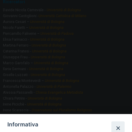
Ricercatori
Davide Nicola Carnevale -
Università di Bologna
Giovanni Castiglioni -
Università Cattolica di Milano
Aurora Cesari –
Università di Bologna
Nicole Faietti –
Università di Bologna
Piercamillo Falivene –
Università di Padova
Elisa Farinacci -
Università di Bologna
Martina Ferraro -
Università di Bologna
Caterina Fratesi -
Università di Bologna
Giuseppe Frau -
Università di Bologna
Marco Garofalo –
Università di Bologna
Ilaria Germani -
Università di Bologna
Giselle Luzzati -
Università di Bologna
Francesca Monteverdi –
Università di Bologna
Antonella Palazzo -
Università di Palermo
Alessia Passarelli -
Chiesa Evangelica Metodista
Chiara Petrini -
Università di Bologna
Irene Picichè -
Università di Bologna
Irene Scarascia -
Osservatorio sul Pluralismo Religioso
Gregorio Serafino -
Università di Bologna
Informativa