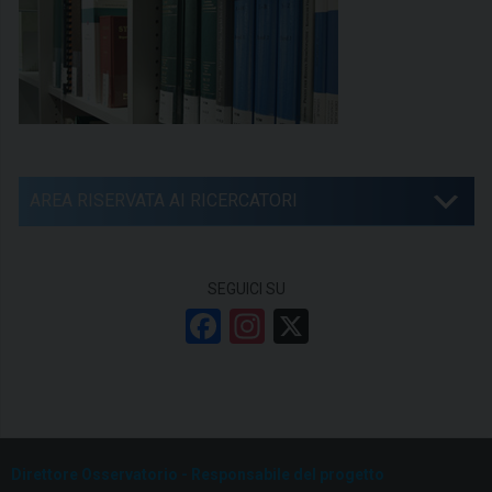
AREA RISERVATA AI RICERCATORI
SEGUICI SU
F
In
X
a
st
ce
a
b
gr
o
a
Direttore Osservatorio - Responsabile del progetto