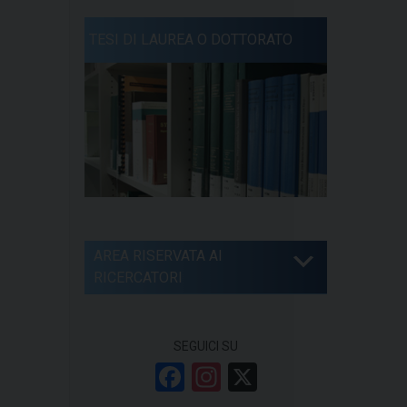
TESI DI LAUREA O DOTTORATO
AREA RISERVATA AI
RICERCATORI
SEGUICI SU
F
In
X
a
st