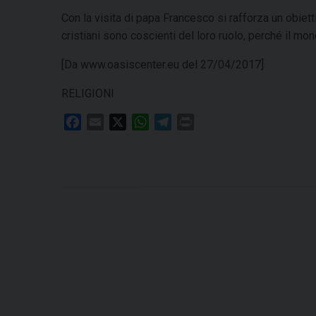
Con la visita di papa Francesco si rafforza un obiet
cristiani sono coscienti del loro ruolo, perché il mon
[Da www.oasiscenter.eu del 27/04/2017]
RELIGIONI
F
E
X
W
T
P
a
m
h
e
r
c
a
a
l
i
e
i
t
e
n
b
l
s
g
t
o
A
r
o
p
a
k
p
m