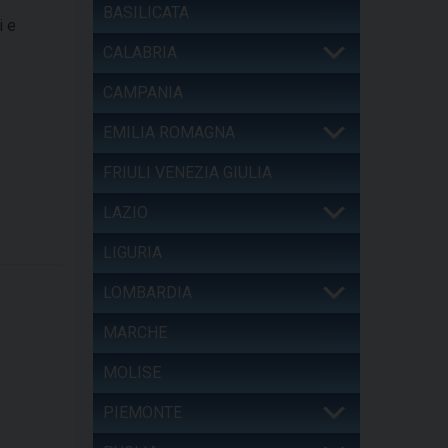
BASILICATA
i e
CALABRIA
CAMPANIA
EMILIA ROMAGNA
FRIULI VENEZIA GIULIA
LAZIO
LIGURIA
LOMBARDIA
MARCHE
MOLISE
PIEMONTE