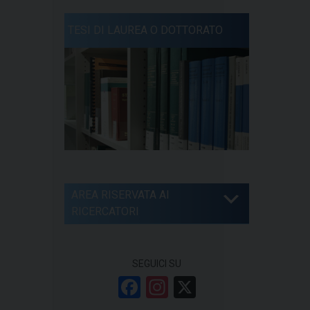
TESI DI LAUREA O DOTTORATO
AREA RISERVATA AI
RICERCATORI
SEGUICI SU
F
In
X
a
st