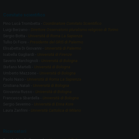
k
Comitato scientifico
Pino Lucà Trombetta -
Coordinatore Comitato Scientifico
Luigi Berzano -
Direttore Osservatorio pluralismo religioso di Torino
Sergio Botta -
Università di Roma La Sapienza
Tullio Di Fiore -
Presidente del GRIS di Palermo
Elisabetta Di Giovanni -
Università di Palermo
Isabella Gagliardi -
Università di Firenze
Saverio Marchignoli -
Università di Bologna
Stefano Martelli -
Università di Bologna
Umberto Mazzone -
Università di Bologna
Paolo Naso -
Università di Roma La Sapienza
Cristiana Natali -
Università di Bologna
Giovanna Russo -
Università di Bologna
Francesca Sbardella -
Università di Bologna
Sergio Severino -
Università di Enna Kore
Laura Zanfrini -
Università Cattolica di Milano
Ricercatori