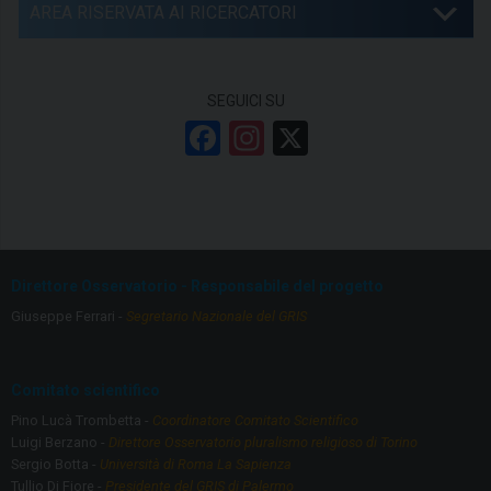
AREA RISERVATA AI RICERCATORI
SEGUICI SU
F
In
X
a
st
ce
a
b
gr
o
a
Direttore Osservatorio - Responsabile del progetto
o
m
Giuseppe Ferrari -
Segretario Nazionale del GRIS
k
Comitato scientifico
Pino Lucà Trombetta -
Coordinatore Comitato Scientifico
Luigi Berzano -
Direttore Osservatorio pluralismo religioso di Torino
Sergio Botta -
Università di Roma La Sapienza
Tullio Di Fiore -
Presidente del GRIS di Palermo