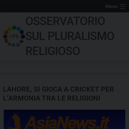
S
Menu
k
OSSERVATORIO
i
p
SUL PLURALISMO
t
o
RELIGIOSO
c
o
n
t
e
LAHORE, SI GIOCA A CRICKET PER
n
t
L’ARMONIA TRA LE RELIGIONI