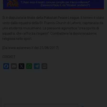
Si è disputata la finale della Pakistan Peace League. Il torneo è stato
vinto dalla squadra della St. Francis Church di Lahore, capitanata da
uno studente musulmano. La passione agonistica “crea spirito di
squadra, che rafforza i legami”. Combattere la discriminazione
religiosa nello sport.
[Da www.asianews.it del 21/08/2017]
CRICKET
F
E
X
W
T
P
a
m
h
e
r
c
a
a
l
i
e
i
t
e
n
b
l
s
g
t
o
A
r
o
p
a
k
p
m