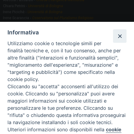
Chiara Petrini -
Università di Bologna
Irene Picichè -
Università di Bologna
Irene Scarascia -
Osservatorio sul Pluralismo Religioso
Gregorio Serafino -
Università di Bologna
Informativa
Utilizziamo cookie o tecnologie simili per
Segreteria scientifica
finalità tecniche e, con il tuo consenso, anche per
Annamaria Fantauzzi -
Università di Torino
altre finalità ("interazioni e funzionalità semplici",
"miglioramento dell'esperienza", "misurazione" e
"targeting e pubblicità") come specificato nella
Segreteria Organizzativa
cookie policy.
Paola Morselli -
Segreteria GRIS
Cliccando su "accetta" acconsenti all'utilizzo dei
Elisa Scarlatti ​​-
Biblioteca, Siti, Social media GRIS
cookie. Cliccando su "personalizza" puoi avere
maggiori informazioni sui cookie utilizzati e
personalizzare le tue preferenze. Cliccando su
"rifiuta" o chiudendo questa informativa proseguirai
2020 Copyright - Osservatorio sul Pluralismo Religioso
CONTATTI
la navigazione installando i soli cookie tecnici.
Ulteriori informazioni sono disponibili nella
cookie
Preferenze Cookie