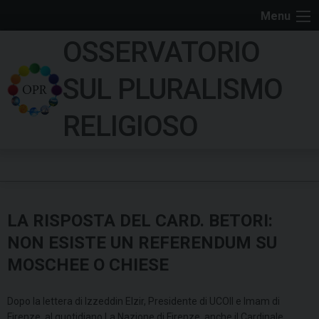
S
Menu
k
OSSERVATORIO
i
p
SUL PLURALISMO
t
o
RELIGIOSO
c
o
n
t
e
LA RISPOSTA DEL CARD. BETORI:
n
t
NON ESISTE UN REFERENDUM SU
MOSCHEE O CHIESE
Dopo la lettera di Izzeddin Elzir, Presidente di UCOII e Imam di
Firenze, al quotidiano La Nazione di Firenze, anche il Cardinale