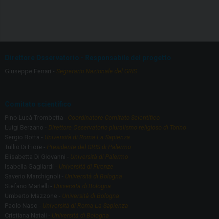
a
st
ce
a
b
gr
o
a
Direttore Osservatorio - Responsabile del progetto
o
m
Giuseppe Ferrari -
Segretario Nazionale del GRIS
k
Comitato scientifico
Pino Lucà Trombetta -
Coordinatore Comitato Scientifico
Luigi Berzano -
Direttore Osservatorio pluralismo religioso di Torino
Sergio Botta -
Università di Roma La Sapienza
Tullio Di Fiore -
Presidente del GRIS di Palermo
Elisabetta Di Giovanni -
Università di Palermo
Isabella Gagliardi -
Università di Firenze
Saverio Marchignoli -
Università di Bologna
Stefano Martelli -
Università di Bologna
Umberto Mazzone -
Università di Bologna
Paolo Naso -
Università di Roma La Sapienza
Cristiana Natali -
Università di Bologna