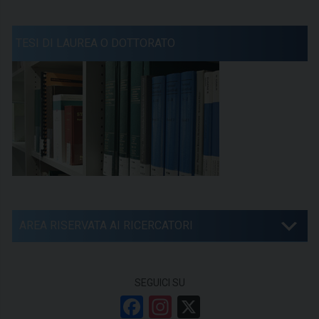
TESI DI LAUREA O DOTTORATO
AREA RISERVATA AI RICERCATORI
SEGUICI SU
F
In
X