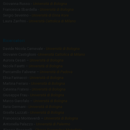
Giovanna Russo -
Università di Bologna
Francesca Sbardella -
Università di Bologna
Sergio Severino -
Università di Enna Kore
Laura Zanfrini -
Università Cattolica di Milano
Ricercatori
Davide Nicola Carnevale -
Università di Bologna
Giovanni Castiglioni -
Università Cattolica di Milano
Aurora Cesari –
Università di Bologna
Nicole Faietti –
Università di Bologna
Piercamillo Falivene –
Università di Padova
Elisa Farinacci -
Università di Bologna
Martina Ferraro -
Università di Bologna
Caterina Fratesi -
Università di Bologna
Giuseppe Frau -
Università di Bologna
Marco Garofalo –
Università di Bologna
Ilaria Germani -
Università di Bologna
Giselle Luzzati -
Università di Bologna
Francesca Monteverdi –
Università di Bologna
Antonella Palazzo -
Università di Palermo
Alessia Passarelli -
Chiesa Evangelica Metodista