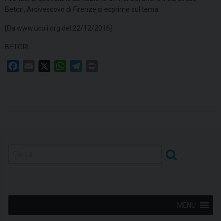
Betori, Arcivescovo di Firenze si esprime sul tema.
[Da www.ucoii.org del 22/12/2016]
BETORI
F
E
X
W
T
P
a
m
h
e
r
c
a
a
l
i
e
i
t
e
n
b
l
s
g
t
o
A
r
o
p
a
k
p
m
MENU