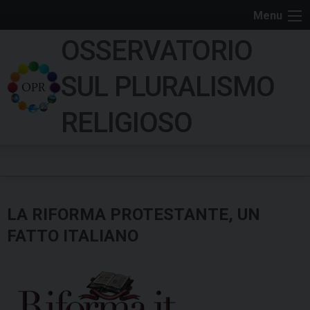
S
Menu
k
OSSERVATORIO
i
p
SUL PLURALISMO
t
o
RELIGIOSO
c
o
n
t
e
LA RIFORMA PROTESTANTE, UN
n
t
FATTO ITALIANO