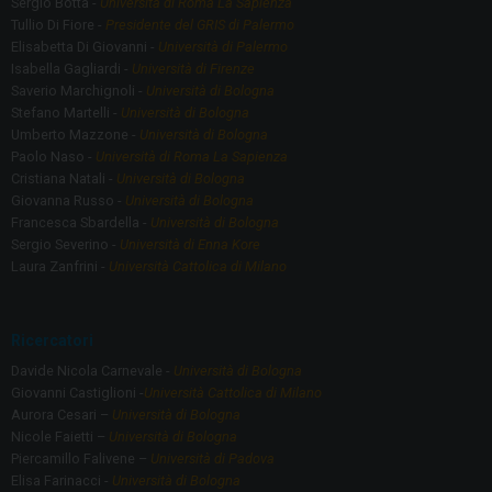
Sergio Botta -
Università di Roma La Sapienza
Tullio Di Fiore -
Presidente del GRIS di Palermo
Elisabetta Di Giovanni -
Università di Palermo
Isabella Gagliardi -
Università di Firenze
Saverio Marchignoli -
Università di Bologna
Stefano Martelli -
Università di Bologna
Umberto Mazzone -
Università di Bologna
Paolo Naso -
Università di Roma La Sapienza
Cristiana Natali -
Università di Bologna
Giovanna Russo -
Università di Bologna
Francesca Sbardella -
Università di Bologna
Sergio Severino -
Università di Enna Kore
Laura Zanfrini -
Università Cattolica di Milano
Ricercatori
Davide Nicola Carnevale -
Università di Bologna
Giovanni Castiglioni -
Università Cattolica di Milano
Aurora Cesari –
Università di Bologna
Nicole Faietti –
Università di Bologna
Piercamillo Falivene –
Università di Padova
Elisa Farinacci -
Università di Bologna