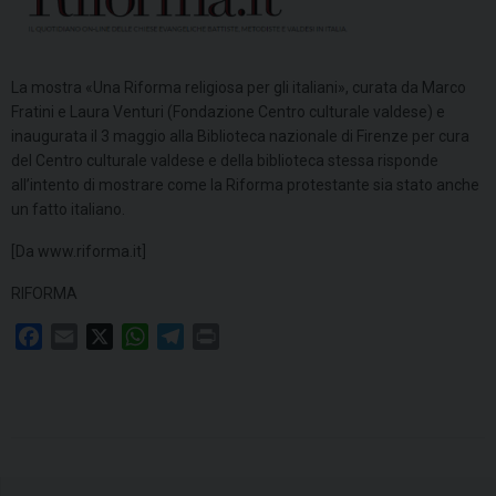
La mostra «Una Riforma religiosa per gli italiani», curata da Marco
Fratini e Laura Venturi (Fondazione Centro culturale valdese) e
inaugurata il 3 maggio alla Biblioteca nazionale di Firenze per cura
del Centro culturale valdese e della biblioteca stessa risponde
all’intento di mostrare come la Riforma protestante sia stato anche
un fatto italiano.
[Da www.riforma.it]
RIFORMA
F
E
X
W
T
P
a
m
h
e
r
c
a
a
l
i
e
i
t
e
n
b
l
s
g
t
o
A
r
o
p
a