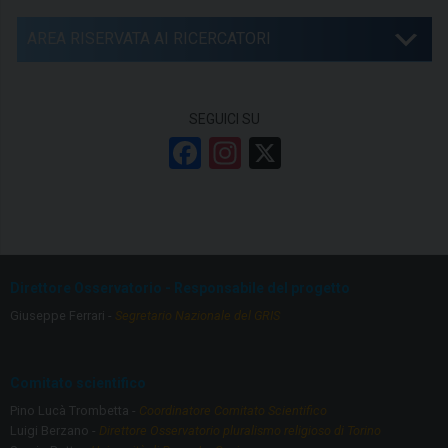
AREA RISERVATA AI RICERCATORI
SEGUICI SU
F
In
X
a
st
ce
a
b
gr
o
a
Direttore Osservatorio - Responsabile del progetto
o
m
Giuseppe Ferrari -
Segretario Nazionale del GRIS
k
Comitato scientifico
Pino Lucà Trombetta -
Coordinatore Comitato Scientifico
Luigi Berzano -
Direttore Osservatorio pluralismo religioso di Torino