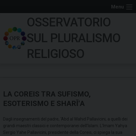
S
Menu
k
OSSERVATORIO
i
p
SUL PLURALISMO
t
o
RELIGIOSO
c
o
n
t
e
LA COREIS TRA SUFISMO,
n
t
ESOTERISMO E SHARĪ‘A
Dagli insegnamenti del padre, ‘Abd al Wahid Pallavicini, a quelli dei
grandi maestri classici e contemporanei dell’Islam. L’Imam Yahya
Sergio Yahe Pallavicini, presidente della Coreis, ci spiega la sua