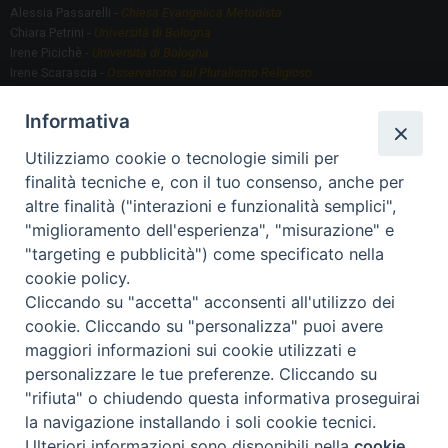
Alessia Passarelli -
Chiesa Evangelica Metodista
Chiara Petrini -
Università di Bologna
Irene Picichè -
Università di Bologna
Irene Scarascia -
Osservatorio sul Pluralismo Religioso
Gregorio Serafino -
Università di Bologna
Informativa
Utilizziamo cookie o tecnologie simili per
Segreteria scientifica
finalità tecniche e, con il tuo consenso, anche per
Annamaria Fantauzzi -
Università di Torino
altre finalità ("interazioni e funzionalità semplici",
"miglioramento dell'esperienza", "misurazione" e
"targeting e pubblicità") come specificato nella
Segreteria Organizzativa
cookie policy.
Paola Morselli -
Segreteria GRIS
Cliccando su "accetta" acconsenti all'utilizzo dei
Elisa Scarlatti ​​-
Biblioteca, Siti, Social media GRIS
cookie. Cliccando su "personalizza" puoi avere
maggiori informazioni sui cookie utilizzati e
personalizzare le tue preferenze. Cliccando su
"rifiuta" o chiudendo questa informativa proseguirai
2020 Copyright - Osservatorio sul Pluralismo Religioso
CONTATTI
la navigazione installando i soli cookie tecnici.
Ulteriori informazioni sono disponibili nella
cookie