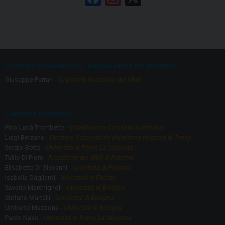
a
st
ce
a
b
gr
o
a
Direttore Osservatorio - Responsabile del progetto
o
m
Giuseppe Ferrari -
Segretario Nazionale del GRIS
k
Comitato scientifico
Pino Lucà Trombetta -
Coordinatore Comitato Scientifico
Luigi Berzano -
Direttore Osservatorio pluralismo religioso di Torino
Sergio Botta -
Università di Roma La Sapienza
Tullio Di Fiore -
Presidente del GRIS di Palermo
Elisabetta Di Giovanni -
Università di Palermo
Isabella Gagliardi -
Università di Firenze
Saverio Marchignoli -
Università di Bologna
Stefano Martelli -
Università di Bologna
Umberto Mazzone -
Università di Bologna
Paolo Naso -
Università di Roma La Sapienza