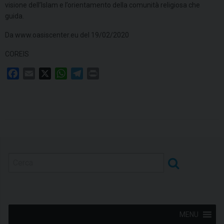
visione dell’Islam e l’orientamento della comunità religiosa che
guida.
Da www.oasiscenter.eu del 19/02/2020
COREIS
F
E
X
W
T
P
a
m
h
e
r
c
a
a
l
i
e
i
t
e
n
b
l
s
g
t
o
A
r
o
p
a
k
p
m
MENU