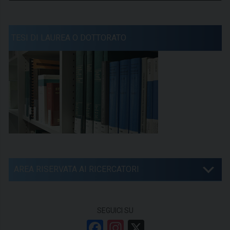
TESI DI LAUREA O DOTTORATO
AREA RISERVATA AI RICERCATORI
SEGUICI SU
F
In
X