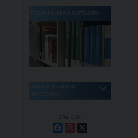
TESI DI LAUREA O DOTTORATO
AREA RISERVATA AI
RICERCATORI
SEGUICI SU
F
In
X
a
st