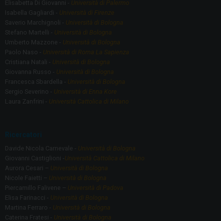
Elisabetta Di Giovanni -
Università di Palermo
Isabella Gagliardi -
Università di Firenze
Saverio Marchignoli -
Università di Bologna
Stefano Martelli -
Università di Bologna
Umberto Mazzone -
Università di Bologna
Paolo Naso -
Università di Roma La Sapienza
Cristiana Natali -
Università di Bologna
Giovanna Russo -
Università di Bologna
Francesca Sbardella -
Università di Bologna
Sergio Severino -
Università di Enna Kore
Laura Zanfrini -
Università Cattolica di Milano
Ricercatori
Davide Nicola Carnevale -
Università di Bologna
Giovanni Castiglioni -
Università Cattolica di Milano
Aurora Cesari –
Università di Bologna
Nicole Faietti –
Università di Bologna
Piercamillo Falivene –
Università di Padova
Elisa Farinacci -
Università di Bologna
Martina Ferraro -
Università di Bologna
Caterina Fratesi -
Università di Bologna