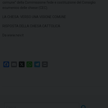
comune” della Commissione fede e costituzione del Consiglio
ecumenico delle chiese (CEC).
LA CHIESA: VERSO UNA VISIONE COMUNE
RISPOSTA DELLA CHIESA CATTOLICA
Da www.nev.it
F
E
X
W
T
P
a
m
h
e
r
c
a
a
l
i
e
i
t
e
n
b
l
s
g
t
o
A
r
o
p
a
k
p
m