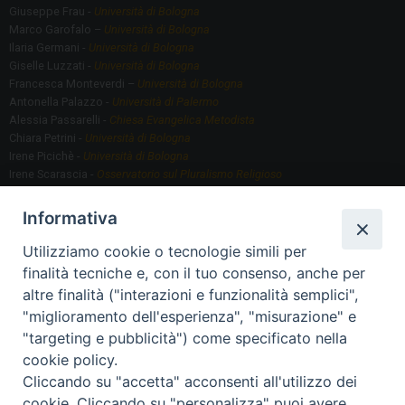
Giuseppe Frau -
Università di Bologna
Marco Garofalo –
Università di Bologna
Ilaria Germani -
Università di Bologna
Giselle Luzzati -
Università di Bologna
Francesca Monteverdi –
Università di Bologna
Antonella Palazzo -
Università di Palermo
Alessia Passarelli -
Chiesa Evangelica Metodista
Chiara Petrini -
Università di Bologna
Irene Picichè -
Università di Bologna
Irene Scarascia -
Osservatorio sul Pluralismo Religioso
Gregorio Serafino -
Università di Bologna
Informativa
Utilizziamo cookie o tecnologie simili per
Segreteria scientifica
finalità tecniche e, con il tuo consenso, anche per
Annamaria Fantauzzi -
Università di Torino
altre finalità ("interazioni e funzionalità semplici",
"miglioramento dell'esperienza", "misurazione" e
"targeting e pubblicità") come specificato nella
Segreteria Organizzativa
cookie policy.
Paola Morselli -
Segreteria GRIS
Cliccando su "accetta" acconsenti all'utilizzo dei
Elisa Scarlatti ​​-
Biblioteca, Siti, Social media GRIS
cookie. Cliccando su "personalizza" puoi avere