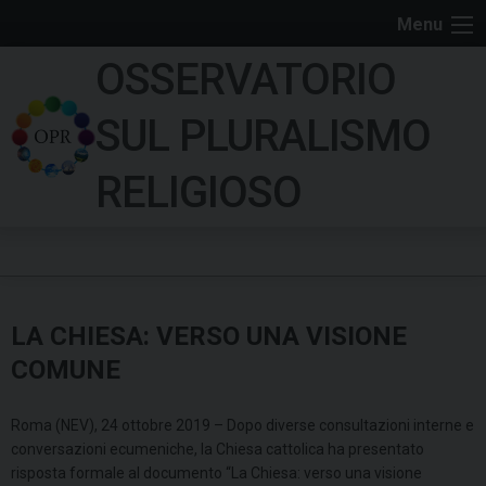
S
Menu
k
OSSERVATORIO
i
p
SUL PLURALISMO
t
o
RELIGIOSO
c
o
n
t
e
LA CHIESA: VERSO UNA VISIONE
n
t
COMUNE
Roma (NEV), 24 ottobre 2019 – Dopo diverse consultazioni interne e
conversazioni ecumeniche, la Chiesa cattolica ha presentato
risposta formale al documento “La Chiesa: verso una visione