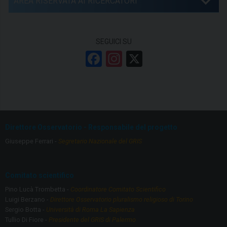
AREA RISERVATA AI RICERCATORI
SEGUICI SU
F
In
X
a
st
ce
a
b
gr
o
a
Direttore Osservatorio - Responsabile del progetto
o
m
Giuseppe Ferrari -
Segretario Nazionale del GRIS
k
Comitato scientifico
Pino Lucà Trombetta -
Coordinatore Comitato Scientifico
Luigi Berzano -
Direttore Osservatorio pluralismo religioso di Torino
Sergio Botta -
Università di Roma La Sapienza
Tullio Di Fiore -
Presidente del GRIS di Palermo