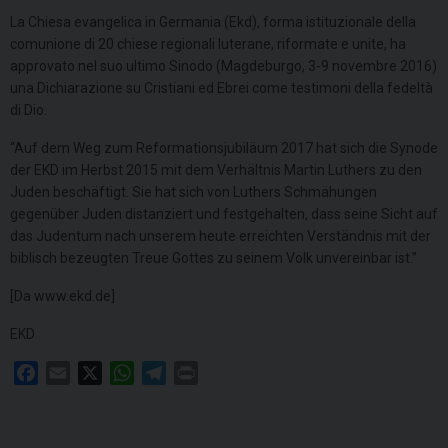
La Chiesa evangelica in Germania (Ekd), forma istituzionale della
comunione di 20 chiese regionali luterane, riformate e unite, ha
approvato nel suo ultimo Sinodo (Magdeburgo, 3-9 novembre 2016)
una Dichiarazione su Cristiani ed Ebrei come testimoni della fedeltà
di Dio.
“Auf dem Weg zum Reformationsjubiläum 2017 hat sich die Synode
der EKD im Herbst 2015 mit dem Verhältnis Martin Luthers zu den
Juden beschäftigt. Sie hat sich von Luthers Schmähungen
gegenüber Juden distanziert und festgehalten, dass seine Sicht auf
das Judentum nach unserem heute erreichten Verständnis mit der
biblisch bezeugten Treue Gottes zu seinem Volk unvereinbar ist.”
[Da www.ekd.de]
EKD
F
E
X
W
T
P
a
m
h
e
r
c
a
a
l
i
e
i
t
e
n