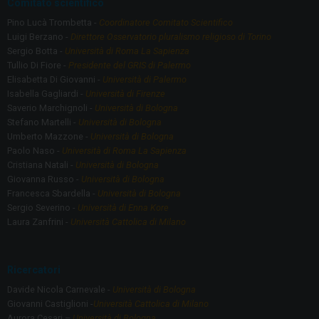
Comitato scientifico
Pino Lucà Trombetta -
Coordinatore Comitato Scientifico
Luigi Berzano -
Direttore Osservatorio pluralismo religioso di Torino
Sergio Botta -
Università di Roma La Sapienza
Tullio Di Fiore -
Presidente del GRIS di Palermo
Elisabetta Di Giovanni -
Università di Palermo
Isabella Gagliardi -
Università di Firenze
Saverio Marchignoli -
Università di Bologna
Stefano Martelli -
Università di Bologna
Umberto Mazzone -
Università di Bologna
Paolo Naso -
Università di Roma La Sapienza
Cristiana Natali -
Università di Bologna
Giovanna Russo -
Università di Bologna
Francesca Sbardella -
Università di Bologna
Sergio Severino -
Università di Enna Kore
Laura Zanfrini -
Università Cattolica di Milano
Ricercatori
Davide Nicola Carnevale -
Università di Bologna
Giovanni Castiglioni -
Università Cattolica di Milano
Aurora Cesari –
Università di Bologna