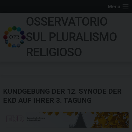
S
Menu
k
OSSERVATORIO
i
p
SUL PLURALISMO
t
o
RELIGIOSO
c
o
n
t
e
KUNDGEBUNG DER 12. SYNODE DER
n
t
EKD AUF IHRER 3. TAGUNG