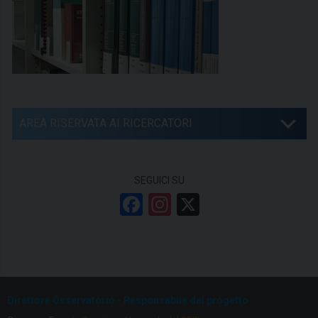
AREA RISERVATA AI RICERCATORI
SEGUICI SU
F
In
X
a
st
ce
a
b
gr
o
a
Direttore Osservatorio - Responsabile del progetto