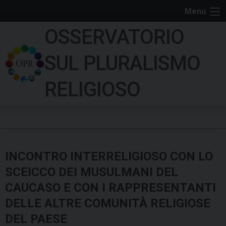
S
Menu
k
OSSERVATORIO
i
p
SUL PLURALISMO
t
o
RELIGIOSO
c
o
n
t
e
INCONTRO INTERRELIGIOSO CON LO
n
t
SCEICCO DEI MUSULMANI DEL
CAUCASO E CON I RAPPRESENTANTI
DELLE ALTRE COMUNITÀ RELIGIOSE
DEL PAESE