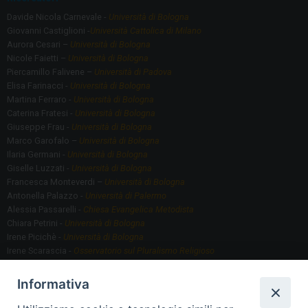
Davide Nicola Carnevale -
Università di Bologna
Giovanni Castiglioni -
Università Cattolica di Milano
Aurora Cesari –
Università di Bologna
Nicole Faietti –
Università di Bologna
Piercamillo Falivene –
Università di Padova
Elisa Farinacci -
Università di Bologna
Martina Ferraro -
Università di Bologna
Caterina Fratesi -
Università di Bologna
Giuseppe Frau -
Università di Bologna
Marco Garofalo –
Università di Bologna
Ilaria Germani -
Università di Bologna
Giselle Luzzati -
Università di Bologna
Francesca Monteverdi –
Università di Bologna
Antonella Palazzo -
Università di Palermo
Alessia Passarelli -
Chiesa Evangelica Metodista
Chiara Petrini -
Università di Bologna
Irene Picichè -
Università di Bologna
Irene Scarascia -
Osservatorio sul Pluralismo Religioso
Gregorio Serafino -
Università di Bologna
Informativa