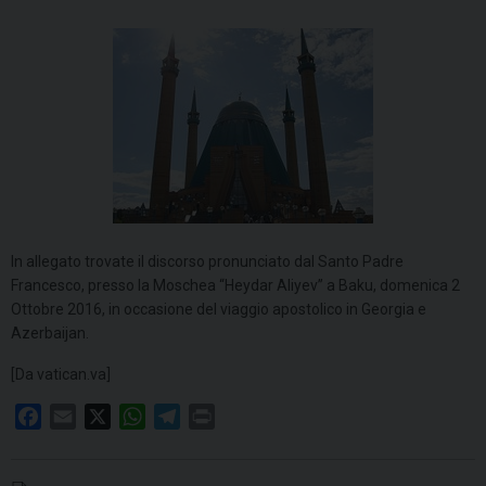
In allegato trovate il discorso pronunciato dal Santo Padre
Francesco, presso la Moschea “Heydar Aliyev” a Baku, domenica 2
Ottobre 2016, in occasione del viaggio apostolico in Georgia e
Azerbaijan.
[Da vatican.va]
F
E
X
W
T
P
a
m
h
e
r
c
a
a
l
i