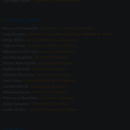
o
m
Giuseppe Ferrari -
Segretario Nazionale del GRIS
k
Comitato scientifico
Pino Lucà Trombetta -
Coordinatore Comitato Scientifico
Luigi Berzano -
Direttore Osservatorio pluralismo religioso di Torino
Sergio Botta -
Università di Roma La Sapienza
Tullio Di Fiore -
Presidente del GRIS di Palermo
Elisabetta Di Giovanni -
Università di Palermo
Isabella Gagliardi -
Università di Firenze
Saverio Marchignoli -
Università di Bologna
Stefano Martelli -
Università di Bologna
Umberto Mazzone -
Università di Bologna
Paolo Naso -
Università di Roma La Sapienza
Cristiana Natali -
Università di Bologna
Giovanna Russo -
Università di Bologna
Francesca Sbardella -
Università di Bologna
Sergio Severino -
Università di Enna Kore
Laura Zanfrini -
Università Cattolica di Milano
Ricercatori