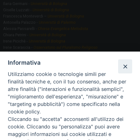
Ilaria Germani -
Università di Bologna
Giselle Luzzati -
Università di Bologna
Francesca Monteverdi –
Università di Bologna
Antonella Palazzo -
Università di Palermo
Alessia Passarelli -
Chiesa Evangelica Metodista
Chiara Petrini -
Università di Bologna
Irene Picichè -
Università di Bologna
Irene Scarascia -
Osservatorio sul Pluralismo Religioso
Gregorio Serafino -
Università di Bologna
Informativa
Utilizziamo cookie o tecnologie simili per
Segreteria scientifica
finalità tecniche e, con il tuo consenso, anche per
Annamaria Fantauzzi -
Università di Torino
altre finalità ("interazioni e funzionalità semplici",
"miglioramento dell'esperienza", "misurazione" e
"targeting e pubblicità") come specificato nella
Segreteria Organizzativa
cookie policy.
Paola Morselli -
Segreteria GRIS
Cliccando su "accetta" acconsenti all'utilizzo dei
Elisa Scarlatti ​​-
Biblioteca, Siti, Social media GRIS
cookie. Cliccando su "personalizza" puoi avere
maggiori informazioni sui cookie utilizzati e