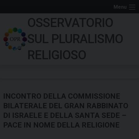
S
Menu
k
OSSERVATORIO
i
p
SUL PLURALISMO
t
o
RELIGIOSO
c
o
n
t
e
INCONTRO DELLA COMMISSIONE
n
t
BILATERALE DEL GRAN RABBINATO
DI ISRAELE E DELLA SANTA SEDE –
PACE IN NOME DELLA RELIGIONE