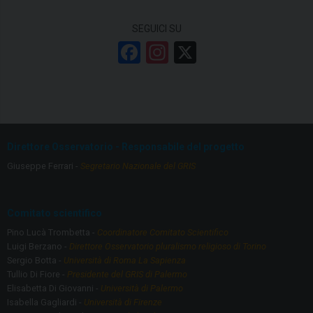
SEGUICI SU
F
In
X
a
st
ce
a
b
gr
o
a
Direttore Osservatorio - Responsabile del progetto
o
m
Giuseppe Ferrari -
Segretario Nazionale del GRIS
k
Comitato scientifico
Pino Lucà Trombetta -
Coordinatore Comitato Scientifico
Luigi Berzano -
Direttore Osservatorio pluralismo religioso di Torino
Sergio Botta -
Università di Roma La Sapienza
Tullio Di Fiore -
Presidente del GRIS di Palermo
Elisabetta Di Giovanni -
Università di Palermo
Isabella Gagliardi -
Università di Firenze