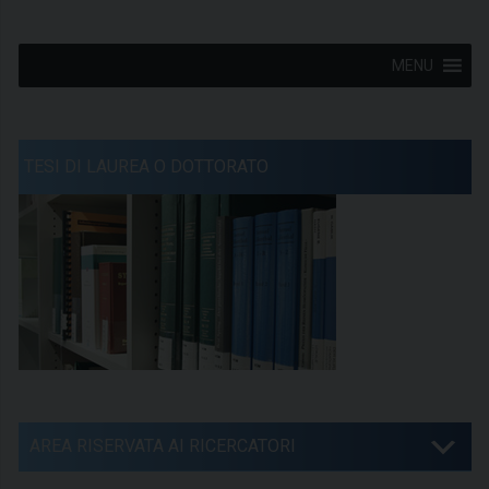
MENU
TESI DI LAUREA O DOTTORATO
AREA RISERVATA AI RICERCATORI