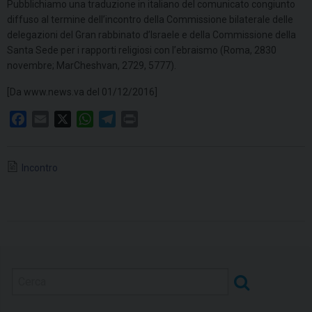
Pubblichiamo una traduzione in italiano del comunicato congiunto
diffuso al termine dell’incontro della Commissione bilaterale delle
delegazioni del Gran rabbinato d’Israele e della Commissione della
Santa Sede per i rapporti religiosi con l’ebraismo (Roma, 2830
novembre; MarCheshvan, 2729, 5777).
[Da www.news.va del 01/12/2016]
F
E
X
W
T
P
a
m
h
e
r
c
a
a
l
i
Incontro
e
i
t
e
n
b
l
s
g
t
o
A
r
o
p
a
k
p
m