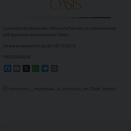
La società dei Missionari d’Africa ha favorito un rinnovamento
dell’approccio cristiano verso l’Islam.
Da www.oasiscenter.eu del 18/12/2019
PADRI BIANCHI
F
E
X
W
T
P
a
m
h
e
r
c
a
a
l
i
Incontrare_i_musulmani._Il_contributo_dei_Padri_Bianchi
e
i
t
e
n
b
l
s
g
t
o
A
r
o
p
a
k
p
m