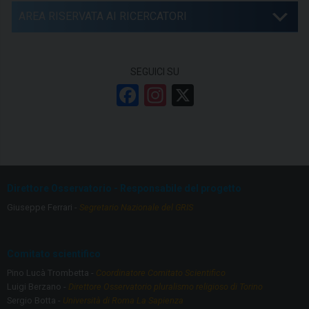
AREA RISERVATA AI RICERCATORI
SEGUICI SU
F
In
X
a
st
ce
a
b
gr
o
a
Direttore Osservatorio - Responsabile del progetto
o
m
Giuseppe Ferrari -
Segretario Nazionale del GRIS
k
Comitato scientifico
Pino Lucà Trombetta -
Coordinatore Comitato Scientifico
Luigi Berzano -
Direttore Osservatorio pluralismo religioso di Torino
Sergio Botta -
Università di Roma La Sapienza