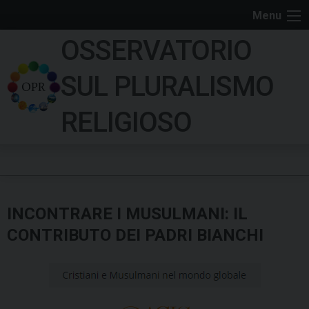
S
Menu
k
OSSERVATORIO
i
p
SUL PLURALISMO
t
o
RELIGIOSO
c
o
n
t
e
INCONTRARE I MUSULMANI: IL
n
t
CONTRIBUTO DEI PADRI BIANCHI