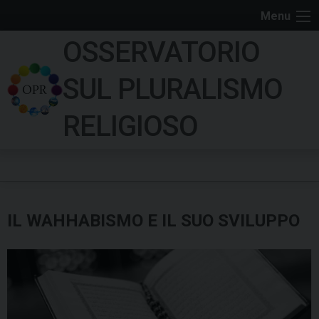
S
Menu
k
OSSERVATORIO
i
p
SUL PLURALISMO
t
o
RELIGIOSO
c
o
n
t
e
IL WAHHABISMO E IL SUO SVILUPPO
n
t