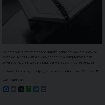
Fondato su un’interpretazione intransigente del monoteismo, nel
corso dei secoli il wahhabismo ha ceduto a compromessi con il
potere politico, senza però rinunciare ai suoi principi essenziali.
Di David Commins, da https://www.oasiscenter.eu del 02/09/2019
WAHHABISMO
F
E
X
W
T
P
a
m
h
e
r
c
a
a
l
i