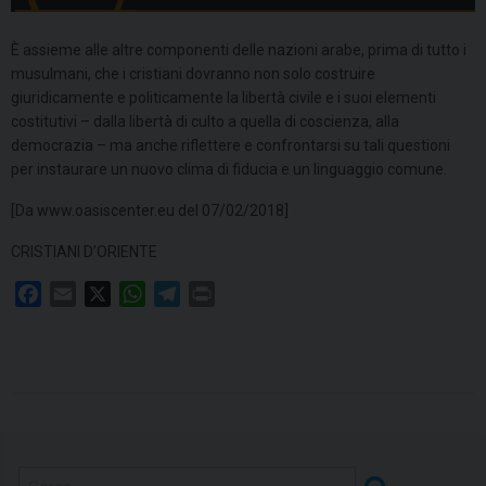
È assieme alle altre componenti delle nazioni arabe, prima di tutto i
musulmani, che i cristiani dovranno non solo costruire
giuridicamente e politicamente la libertà civile e i suoi elementi
costitutivi – dalla libertà di culto a quella di coscienza, alla
democrazia – ma anche riflettere e confrontarsi su tali questioni
per instaurare un nuovo clima di fiducia e un linguaggio comune.
[Da www.oasiscenter.eu del 07/02/2018]
CRISTIANI D’ORIENTE
F
E
X
W
T
P
a
m
h
e
r
c
a
a
l
i
e
i
t
e
n
b
l
s
g
t
o
A
r
o
p
a
k
p
m