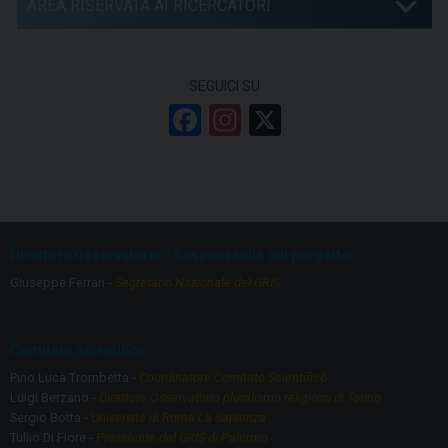
AREA RISERVATA AI RICERCATORI
SEGUICI SU
F
In
X
a
st
ce
a
b
gr
o
a
Direttore Osservatorio - Responsabile del progetto
o
m
Giuseppe Ferrari -
Segretario Nazionale del GRIS
k
Comitato scientifico
Pino Lucà Trombetta -
Coordinatore Comitato Scientifico
Luigi Berzano -
Direttore Osservatorio pluralismo religioso di Torino
Sergio Botta -
Università di Roma La Sapienza
Tullio Di Fiore -
Presidente del GRIS di Palermo