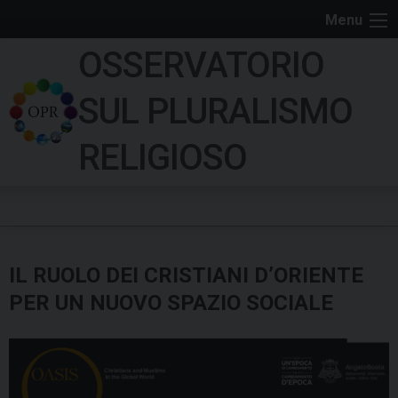
S
Menu
k
OSSERVATORIO
i
p
SUL PLURALISMO
t
o
RELIGIOSO
c
o
n
t
e
IL RUOLO DEI CRISTIANI D’ORIENTE
n
t
PER UN NUOVO SPAZIO SOCIALE