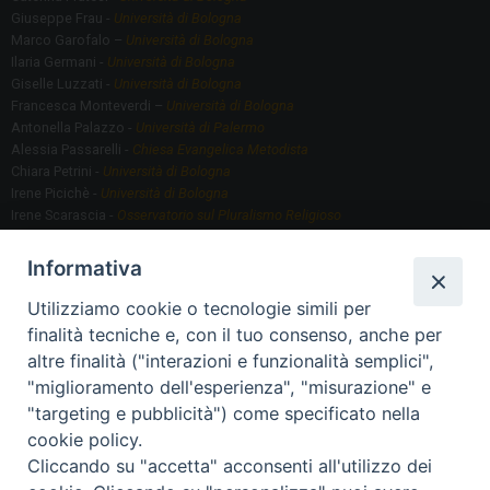
Giuseppe Frau -
Università di Bologna
Marco Garofalo –
Università di Bologna
Ilaria Germani -
Università di Bologna
Giselle Luzzati -
Università di Bologna
Francesca Monteverdi –
Università di Bologna
Antonella Palazzo -
Università di Palermo
Alessia Passarelli -
Chiesa Evangelica Metodista
Chiara Petrini -
Università di Bologna
Irene Picichè -
Università di Bologna
Irene Scarascia -
Osservatorio sul Pluralismo Religioso
Gregorio Serafino -
Università di Bologna
Informativa
Utilizziamo cookie o tecnologie simili per
Segreteria scientifica
finalità tecniche e, con il tuo consenso, anche per
Annamaria Fantauzzi -
Università di Torino
altre finalità ("interazioni e funzionalità semplici",
"miglioramento dell'esperienza", "misurazione" e
"targeting e pubblicità") come specificato nella
Segreteria Organizzativa
cookie policy.
Paola Morselli -
Segreteria GRIS
Cliccando su "accetta" acconsenti all'utilizzo dei
Elisa Scarlatti ​​-
Biblioteca, Siti, Social media GRIS