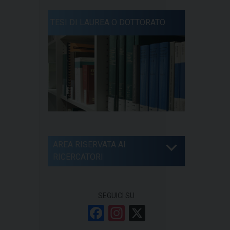
TESI DI LAUREA O DOTTORATO
AREA RISERVATA AI
RICERCATORI
SEGUICI SU
F
In
X
a
st