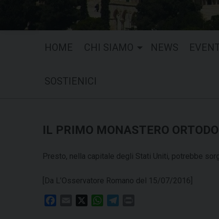
HOME
CHI SIAMO
NEWS
EVENT
SOSTIENICI
IL PRIMO MONASTERO ORTOD
Presto, nella capitale degli Stati Uniti, potrebbe s
[Da L’Osservatore Romano del 15/07/2016]
F
E
X
W
T
P
a
m
h
e
r