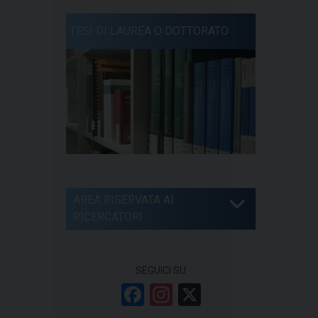
TESI DI LAUREA O DOTTORATO
AREA RISERVATA AI
RICERCATORI
SEGUICI SU
F
In
X
a
st