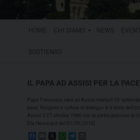
HOME
CHI SIAMO
NEWS
EVENT
SOSTIENICI
IL PAPA AD ASSISI PER LA PACE
Papa Francesco sarà ad Assisi martedì 20 settembre,
pace. Religioni e culture in dialogo» è il tema dell’i
Assisi il 27 ottobre 1986 con la partecipazione di Gi
[Da Newsva.it del 01/09/2016]
F
E
X
W
T
P