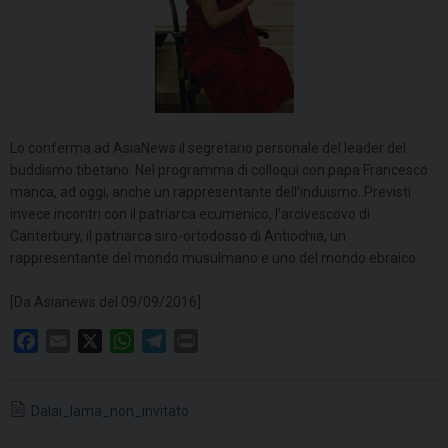
Lo conferma ad AsiaNews il segretario personale del leader del
buddismo tibetano. Nel programma di colloqui con papa Francesco
manca, ad oggi, anche un rappresentante dell’induismo. Previsti
invece incontri con il patriarca ecumenico, l’arcivescovo di
Canterbury, il patriarca siro-ortodosso di Antiochia, un
rappresentante del mondo musulmano e uno del mondo ebraico.
[Da Asianews del 09/09/2016]
F
E
X
W
T
P
a
m
h
e
r
c
a
a
l
i
Dalai_lama_non_invitato
e
i
t
e
n
b
l
s
g
t