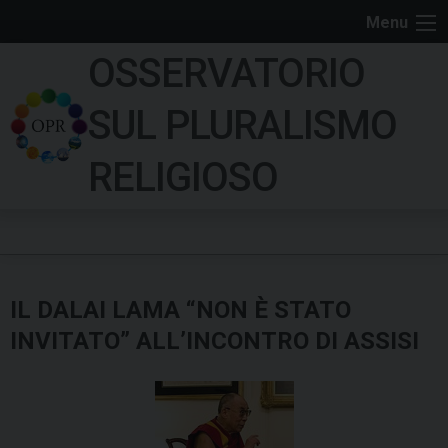
S
Menu
k
OSSERVATORIO
i
p
SUL PLURALISMO
t
o
RELIGIOSO
c
o
n
t
e
IL DALAI LAMA “NON È STATO
n
t
INVITATO” ALL’INCONTRO DI ASSISI