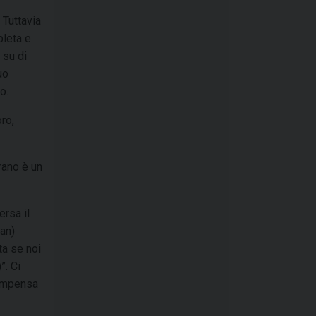
 Tuttavia
pleta e
 su di
uo
o.
ro,
rano è un
ersa il
san)
ta se noi
”. Ci
compensa