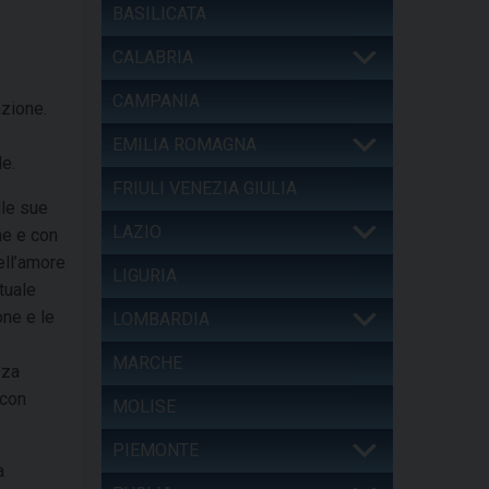
BASILICATA
CALABRIA
CAMPANIA
azione.
EMILIA ROMAGNA
le.
FRIULI VENEZIA GIULIA
lle sue
LAZIO
ne e con
ell’amore
LIGURIA
tuale
one e le
LOMBARDIA
MARCHE
zza
 con
MOLISE
PIEMONTE