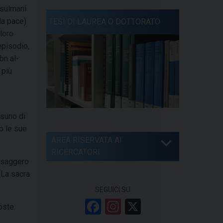
usulmani
la pace)
TESI DI LAUREA O DOTTORATO
loro
episodio,
bn al-
 più
ssuno di
AREA RISERVATA AI
RICERCATORI
[La sacra
SEGUICI SU
F
In
X
oste.
a
st