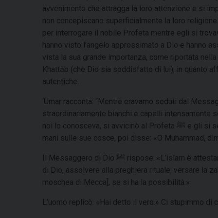
avvenimento che attragga la loro attenzione e si impr
non concepiscano superficialmente la loro religione.
per interrogare il nobile Profeta mentre egli si trov
hanno visto l’angelo approssimato a Dio e hanno assi
vista la sua grande importanza, come riportata nell
Khattāb (che Dio sia soddisfatto di lui), in quanto 
autentiche.
‘Umar racconta: “Mentre eravamo seduti dal Messaggero di Dio ﷺ apparve davanti a n
straordinariamente bianchi e capelli intensamente sc
noi lo conosceva, si avvicinò al Profeta ﷺ e gli si sedette di fronte appoggiando le sue ginocchia alle sue e posando le sue
mani sulle sue cosce, poi disse: «O Muhammad, dim
Il Messaggero di Dio ﷺ rispose: «L’islam è attestare che non c’è divinità all’infuori di Dio e che Muhammad è il Messaggero
di Dio, assolvere alla preghiera rituale, versare la z
moschea di Mecca], se si ha la possibilità.»
L’uomo replicò: «Hai detto il vero.» Ci stupimmo di