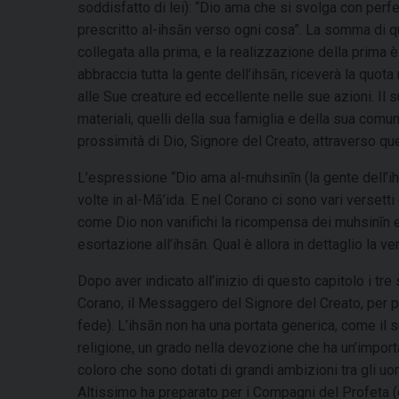
soddisfatto di lei): “Dio ama che si svolga con perfe
prescritto al-ihsān verso ogni cosa”. La somma di qu
collegata alla prima, e la realizzazione della prima 
abbraccia tutta la gente dell’ihsān, riceverà la quo
alle Sue creature ed eccellente nelle sue azioni. Il
materiali, quelli della sua famiglia e della sua comun
prossimità di Dio, Signore del Creato, attraverso qu
L’espressione “Dio ama al-muhsinīn (la gente dell’ihs
volte in al-Mā’ida. E nel Corano ci sono vari versett
come Dio non vanifichi la ricompensa dei muhsinīn e
esortazione all’ihsān. Qual è allora in dettaglio la ve
Dopo aver indicato all’inizio di questo capitolo i tre 
Corano, il Messaggero del Signore del Creato, per por
fede). L’ihsān non ha una portata generica, come il 
religione, un grado nella devozione che ha un’importa
coloro che sono dotati di grandi ambizioni tra gli uo
Altissimo ha preparato per i Compagni del Profeta (ch