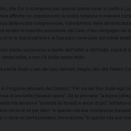
aestro, che Dio ti ricompensi per questa Umma come si confà a Lui.
emura affinché noi imparassimo la nostra religione in maniera com
ienza della nostra comprensione, il predominio della dimenticanza
bia inviato un maestro assistente dal Cielo, il tuo compagno nel t
su di te la Sua preghiera e la Sua pace come pure sul nobile angel
zo stadio successivo a quello dell’islām e dell’imān, sopra di lo
ān senza islām, e non c’è ihsān senza imān.
 parola ihsān o uno dei suoi derivati, meglio dire che l’intero Co
i è il migliore (ahssan) dei Creatori.” Per via del Suo ihsān egli riv
ova di una bella (hasana) opera”. Da lui proviene “la buona (alha
la vita terrena e “la bontà (al-husnā) e ancor di più” nell’altra vi
amo verso di lui per darci “in questa vita una ricompensa (hasana)
e ci dona se perfezioniamo l’invocazione “in questa vita una ri