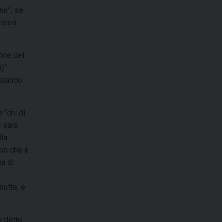
one”, se
 terrà
ione del
n)”
ensando
 “chi di
e sarà
lla
ciò che è
ia di
notte, e
o detto