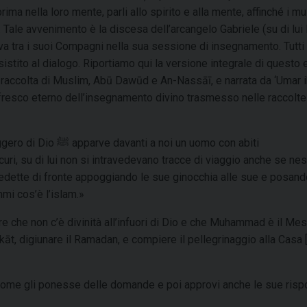
ima nella loro mente, parli allo spirito e alla mente, affinché i m
 Tale avvenimento è la discesa dell’arcangelo Gabriele (su di lui 
ava tra i suoi Compagni nella sua sessione di insegnamento. Tutti 
stito al dialogo. Riportiamo qui la versione integrale di questo 
a raccolta di Muslim, Abū Dawūd e An-Nassāī, e narrata da ‘Umar i
affresco eterno dell’insegnamento divino trasmesso nelle raccolte
oi un uomo con abiti
uri, su di lui non si intravedevano tracce di viaggio anche se ne
mi cos’è l’islam.»
akāt, digiunare il Ramadan, e compiere il pellegrinaggio alla Casa 
 come gli ponesse delle domande e poi approvi anche le sue risp