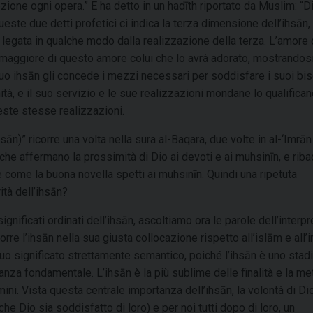
zione ogni opera.” E ha detto in un hadīth riportato da Muslim: “D
este due detti profetici ci indica la terza dimensione dell’ihsān,
è legata in qualche modo dalla realizzazione della terza. L’amore 
ta maggiore di questo amore colui che lo avrà adorato, mostrandosi
 suo ihsān gli concede i mezzi necessari per soddisfare i suoi bi
ità, e il suo servizio e le sue realizzazioni mondane lo qualifican
este stesse realizzazioni.
ān)” ricorre una volta nella sura al-Baqara, due volte in al-‘Imrā
i che affermano la prossimità di Dio ai devoti e ai muhsinīn, e rib
 come la buona novella spetti ai muhsinīn. Quindi una ripetuta
rità dell’ihsān?
significati ordinati dell’ihsān, ascoltiamo ora le parole dell’interpr
re l’ihsān nella sua giusta collocazione rispetto all’islām e all’i
suo significato strettamente semantico, poiché l’ihsān è uno stadi
nza fondamentale. L’ihsān è la più sublime delle finalità e la me
mini. Vista questa centrale importanza dell’ihsān, la volontà di Di
e Dio sia soddisfatto di loro) e per noi tutti dopo di loro, un