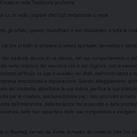
 Corano e nella Tradizione profetica:
n Lo si vede, (sapere che) Egli certamente ci vede.
enti, gli orfani, i poveri, musulmani e non musulmani, e tutta la cre
 che si tratti di un’opera di natura spirituale, lavorativa o socia
one del credente devoto in se stesso, nel suo comportamento e ne
rato nelle relazioni del servitore con il suo Signore, con le perso
rontata all’Ihsān se egli è assiduo nel dhikr, nell’osservanza e n
a continua invocazione e implorazione. Questo atteggiamento spiri
ore del credente, abbellisce la sua indole, purifica la sua intenzi
dia per le creature, una benedizione per i suoi prossimi e meno
ontà dell’intenzione, dalla bellezza del proposito e dalla pronte
sperienza, dalle sue capacità e dalle sue competenze a svolgere