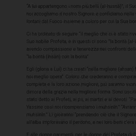
“A lui appartengono i nomi più belli (al-husnā)”, il 
noi accogliamo il nostro Signore e confidiamo nella v
lontani dal Fuoco insieme a coloro per cui la Sua bon
Ci ha ordinato di seguire “il meglio che ci è stato ri
Suo nobile Profeta, e in questi ci sono “la bontà (al-
avendo compassione e tenerezza nei confronti delle 
“la bontà (ihsān) con la bontà”.
Egli (gloria a Lui) ci ha creati “nella migliore (ahsa
noi meglio opera”. Coloro che crederanno e compirann
completa e la loro azione migliore, più saranno vicin
dimora della grazia nella migliore forma. Sono usciti 
stato detto ai Profeti, ai pii, ai martiri e ai devoti
Yassine così noi ricompensiamo i muhsinīn.” “Avrann
muhsinīn.” Lì gioiranno “prendendo ciò che il Signor
all’alba imploravano il perdono; e nei loro beni c’era 
E alle donne parimenti, per le donne del Profeta di D