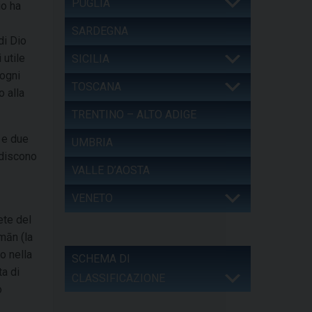
PUGLIA
io ha
SARDEGNA
di Dio
 utile
SICILIA
sogni
TOSCANA
o alla
TRENTINO – ALTO ADIGE
n e due
UMBRIA
adiscono
VALLE D’AOSTA
VENETO
ete del
mān (la
o nella
SCHEMA DI
ta di
CLASSIFICAZIONE
o