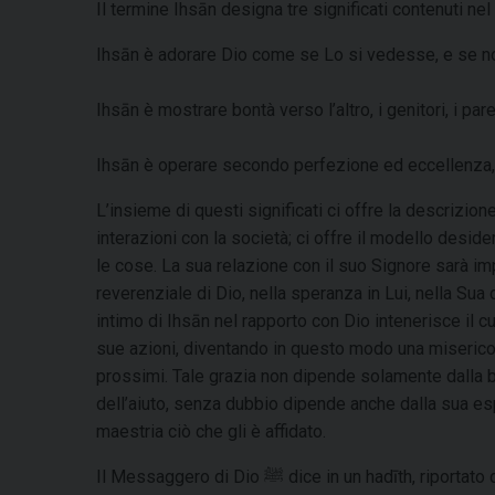
Il termine Ihsān designa tre significati contenuti nel
Ihsān è adorare Dio come se Lo si vedesse, e se no
Ihsān è mostrare bontà verso l’altro, i genitori, i par
Ihsān è operare secondo perfezione ed eccellenza, sia
L’insieme di questi significati ci offre la descrizi
interazioni con la società; ci offre il modello deside
le cose. La sua relazione con il suo Signore sarà imp
reverenziale di Dio, nella speranza in Lui, nella Su
intimo di Ihsān nel rapporto con Dio intenerisce il cu
sue azioni, diventando in questo modo una misericor
prossimi. Tale grazia non dipende solamente dalla b
dell’aiuto, senza dubbio dipende anche dalla sua e
maestria ciò che gli è affidato.
Il Messaggero di Dio ﷺ dice in un hadīth, riportato da al-Bayhaqī, narrato da ‘Āisha, la madre dei credenti (che Dio sia