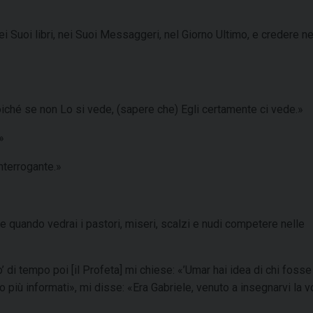
ei Suoi libri, nei Suoi Messaggeri, nel Giorno Ultimo, e credere n
ché se non Lo si vede, (sapere che) Egli certamente ci vede.»
»
nterrogante.»
 quando vedrai i pastori, miseri, scalzi e nudi competere nelle
di tempo poi [il Profeta] mi chiese: «’Umar hai idea di chi fosse
più informati», mi disse: «Era Gabriele, venuto a insegnarvi la v