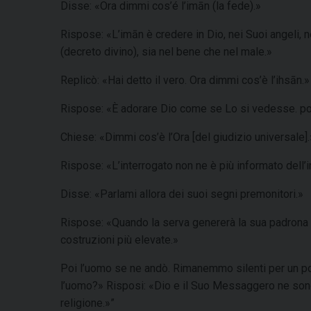
Disse: «Ora dimmi cos’é l’imān (la fede).»
Rispose: «L’imān è credere in Dio, nei Suoi angeli, n
(decreto divino), sia nel bene che nel male.»
Replicò: «Hai detto il vero. Ora dimmi cos’è l’ihsān.»
Rispose: «È adorare Dio come se Lo si vedesse. poi
Chiese: «Dimmi cos’è l’Ora [del giudizio universale].
Rispose: «L’interrogato non ne è più informato dell’i
Disse: «Parlami allora dei suoi segni premonitori.»
Rispose: «Quando la serva genererà la sua padrona e
costruzioni più elevate.»
Poi l’uomo se ne andò. Rimanemmo silenti per un po’ 
l’uomo?» Risposi: «Dio e il Suo Messaggero ne sono 
religione.»”