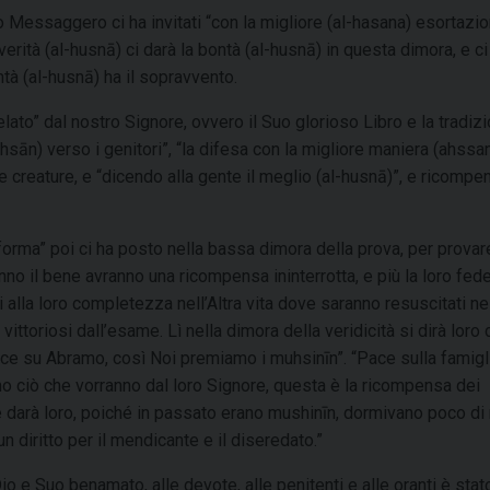
Suo Messaggero ci ha invitati “con la migliore (al-hasana) esortazi
erità (al-husnā) ci darà la bontà (al-husnā) in questa dimora, e ci
tà (al-husnā) ha il sopravvento.
velato” dal nostro Signore, ovvero il Suo glorioso Libro e la tradiz
ihsān) verso i genitori”, “la difesa con la migliore maniera (ahssa
creature, e “dicendo alla gente il meglio (al-husnā)”, e ricomp
n) forma” poi ci ha posto nella bassa dimora della prova, per provare
o il bene avranno una ricompensa ininterrotta, e più la loro fed
i alla loro completezza nell’Altra vita dove saranno resuscitati ne
vittoriosi dall’esame. Lì nella dimora della veridicità si dirà loro 
: “Pace su Abramo, così Noi premiamo i muhsinīn”. “Pace sulla famigl
o ciò che vorranno dal loro Signore, questa è la ricompensa dei
e darà loro, poiché in passato erano mushinīn, dormivano poco di 
un diritto per il mendicante e il diseredato.”
io e Suo benamato, alle devote, alle penitenti e alle oranti è stat