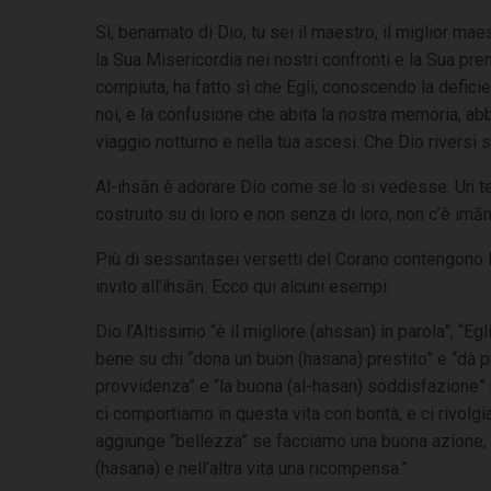
Sì, benamato di Dio, tu sei il maestro, il miglior m
la Sua Misericordia nei nostri confronti e la Sua pr
compiuta, ha fatto sì che Egli, conoscendo la defic
noi, e la confusione che abita la nostra memoria, ab
viaggio notturno e nella tua ascesi. Che Dio riversi 
Al-ihsān è adorare Dio come se lo si vedesse. Un ter
costruito su di loro e non senza di loro, non c’è im
Più di sessantasei versetti del Corano contengono la
invito all’ihsān. Ecco qui alcuni esempi:
Dio l’Altissimo “è il migliore (ahssan) in parola”, “Egl
bene su chi “dona un buon (hasana) prestito” e “dà pr
provvidenza” e “la buona (al-hasan) soddisfazione” nel
ci comportiamo in questa vita con bontà, e ci rivolgi
aggiunge “bellezza” se facciamo una buona azione, 
(hasana) e nell’altra vita una ricompensa.”