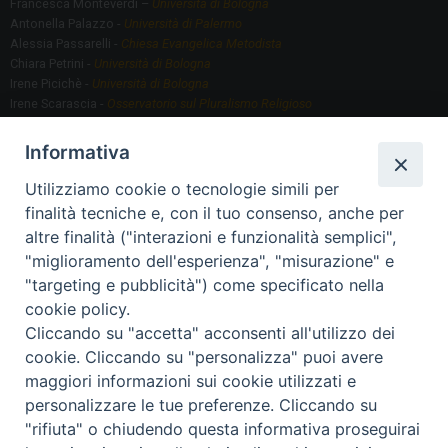
Francesca Monteverdi –
Università di Bologna
Antonella Palazzo -
Università di Palermo
Alessia Passarelli -
Chiesa Evangelica Metodista
Chiara Petrini -
Università di Bologna
Irene Picichè -
Università di Bologna
Irene Scarascia -
Osservatorio sul Pluralismo Religioso
Gregorio Serafino -
Università di Bologna
Informativa
Utilizziamo cookie o tecnologie simili per
Segreteria scientifica
finalità tecniche e, con il tuo consenso, anche per
Annamaria Fantauzzi -
Università di Torino
altre finalità ("interazioni e funzionalità semplici",
"miglioramento dell'esperienza", "misurazione" e
"targeting e pubblicità") come specificato nella
Segreteria Organizzativa
cookie policy.
Paola Morselli -
Segreteria GRIS
Cliccando su "accetta" acconsenti all'utilizzo dei
Elisa Scarlatti ​​-
Biblioteca, Siti, Social media GRIS
cookie. Cliccando su "personalizza" puoi avere
maggiori informazioni sui cookie utilizzati e
personalizzare le tue preferenze. Cliccando su
"rifiuta" o chiudendo questa informativa proseguirai
2020 Copyright - Osservatorio sul Pluralismo Religioso
CONTATTI