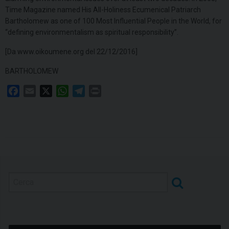
Time Magazine named His All-Holiness Ecumenical Patriarch
Bartholomew as one of 100 Most Influential People in the World, for
“defining environmentalism as spiritual responsibility”.
[Da www.oikoumene.org del 22/12/2016]
BARTHOLOMEW
F
E
X
W
T
P
a
m
h
e
r
c
a
a
l
i
e
i
t
e
n
b
l
s
g
t
o
A
r
o
p
a
k
p
m