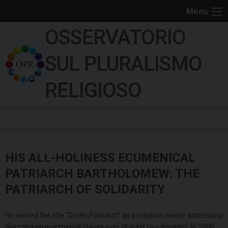
S
Menu
k
OSSERVATORIO
i
p
SUL PLURALISMO
t
o
RELIGIOSO
c
o
n
t
e
HIS ALL-HOLINESS ECUMENICAL
n
t
PATRIARCH BARTHOLOMEW: THE
PATRIARCH OF SOLIDARITY
He earned the title “Green Patriarch” as a religious leader addressing
alarming environmental issues over at least two decades. In 2008,