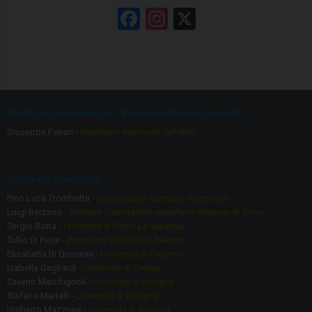
F
In
X
a
st
ce
a
b
gr
o
a
Direttore Osservatorio - Responsabile del progetto
o
m
Giuseppe Ferrari -
Segretario Nazionale del GRIS
k
Comitato scientifico
Pino Lucà Trombetta -
Coordinatore Comitato Scientifico
Luigi Berzano -
Direttore Osservatorio pluralismo religioso di Torino
Sergio Botta -
Università di Roma La Sapienza
Tullio Di Fiore -
Presidente del GRIS di Palermo
Elisabetta Di Giovanni -
Università di Palermo
Isabella Gagliardi -
Università di Firenze
Saverio Marchignoli -
Università di Bologna
Stefano Martelli -
Università di Bologna
Umberto Mazzone -
Università di Bologna