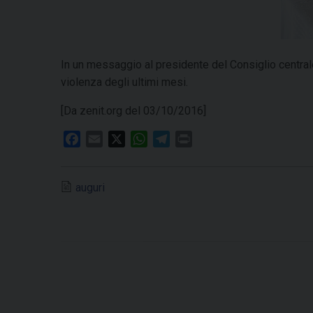
In un messaggio al presidente del Consiglio centrale 
violenza degli ultimi mesi.
[Da zenit.org del 03/10/2016]
F
E
X
W
T
P
a
m
h
e
r
c
a
a
l
i
auguri
e
i
t
e
n
b
l
s
g
t
o
A
r
o
p
a
k
p
m