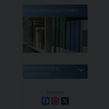
TESI DI LAUREA O DOTTORATO
AREA RISERVATA AI
RICERCATORI
SEGUICI SU
F
In
X
a
st