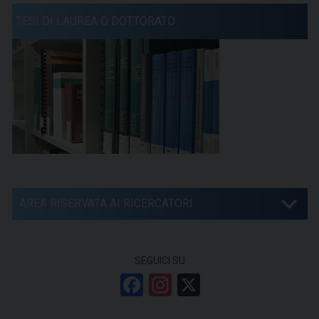
TESI DI LAUREA O DOTTORATO
AREA RISERVATA AI RICERCATORI
SEGUICI SU
F
In
X
a
st