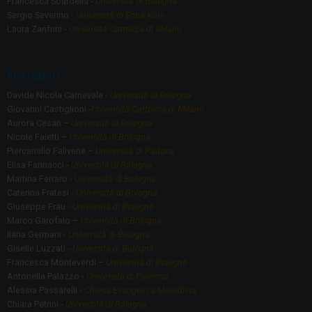
Francesca Sbardella -
Università di Bologna
Sergio Severino -
Università di Enna Kore
Laura Zanfrini -
Università Cattolica di Milano
Ricercatori
Davide Nicola Carnevale -
Università di Bologna
Giovanni Castiglioni -
Università Cattolica di Milano
Aurora Cesari –
Università di Bologna
Nicole Faietti –
Università di Bologna
Piercamillo Falivene –
Università di Padova
Elisa Farinacci -
Università di Bologna
Martina Ferraro -
Università di Bologna
Caterina Fratesi -
Università di Bologna
Giuseppe Frau -
Università di Bologna
Marco Garofalo –
Università di Bologna
Ilaria Germani -
Università di Bologna
Giselle Luzzati -
Università di Bologna
Francesca Monteverdi –
Università di Bologna
Antonella Palazzo -
Università di Palermo
Alessia Passarelli -
Chiesa Evangelica Metodista
Chiara Petrini -
Università di Bologna