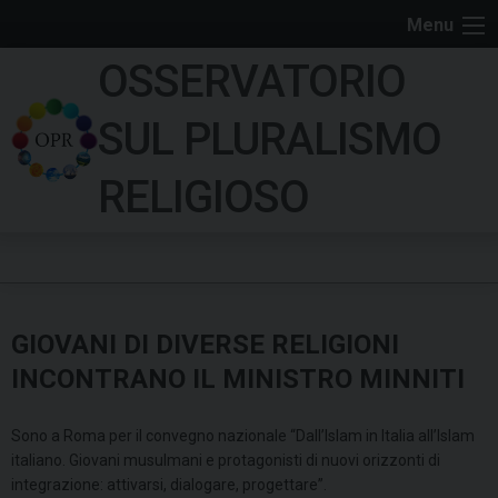
S
Menu
k
OSSERVATORIO
i
p
SUL PLURALISMO
t
o
RELIGIOSO
c
o
n
t
e
GIOVANI DI DIVERSE RELIGIONI
n
t
INCONTRANO IL MINISTRO MINNITI
Sono a Roma per il convegno nazionale “Dall’Islam in Italia all’Islam
italiano. Giovani musulmani e protagonisti di nuovi orizzonti di
integrazione: attivarsi, dialogare, progettare”.