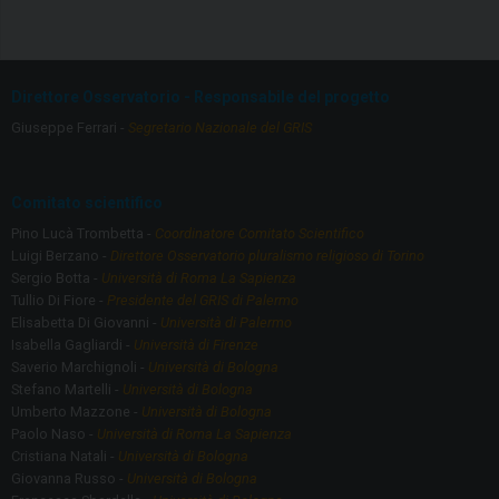
ce
a
b
gr
o
a
Direttore Osservatorio - Responsabile del progetto
o
m
Giuseppe Ferrari -
Segretario Nazionale del GRIS
k
Comitato scientifico
Pino Lucà Trombetta -
Coordinatore Comitato Scientifico
Luigi Berzano -
Direttore Osservatorio pluralismo religioso di Torino
Sergio Botta -
Università di Roma La Sapienza
Tullio Di Fiore -
Presidente del GRIS di Palermo
Elisabetta Di Giovanni -
Università di Palermo
Isabella Gagliardi -
Università di Firenze
Saverio Marchignoli -
Università di Bologna
Stefano Martelli -
Università di Bologna
Umberto Mazzone -
Università di Bologna
Paolo Naso -
Università di Roma La Sapienza
Cristiana Natali -
Università di Bologna
Giovanna Russo -
Università di Bologna