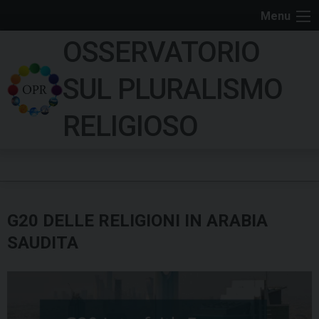
S
Menu
k
OSSERVATORIO
i
p
SUL PLURALISMO
t
o
RELIGIOSO
c
o
n
t
e
G20 DELLE RELIGIONI IN ARABIA
n
t
SAUDITA