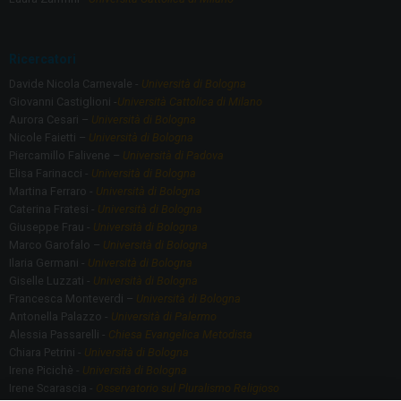
Ricercatori
Davide Nicola Carnevale -
Università di Bologna
Giovanni Castiglioni -
Università Cattolica di Milano
Aurora Cesari –
Università di Bologna
Nicole Faietti –
Università di Bologna
Piercamillo Falivene –
Università di Padova
Elisa Farinacci -
Università di Bologna
Martina Ferraro -
Università di Bologna
Caterina Fratesi -
Università di Bologna
Giuseppe Frau -
Università di Bologna
Marco Garofalo –
Università di Bologna
Ilaria Germani -
Università di Bologna
Giselle Luzzati -
Università di Bologna
Francesca Monteverdi –
Università di Bologna
Antonella Palazzo -
Università di Palermo
Alessia Passarelli -
Chiesa Evangelica Metodista
Chiara Petrini -
Università di Bologna
Irene Picichè -
Università di Bologna
Irene Scarascia -
Osservatorio sul Pluralismo Religioso