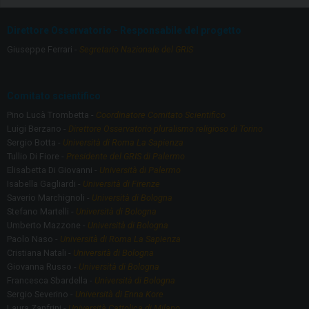
b
gr
o
a
Direttore Osservatorio - Responsabile del progetto
o
m
Giuseppe Ferrari -
Segretario Nazionale del GRIS
k
Comitato scientifico
Pino Lucà Trombetta -
Coordinatore Comitato Scientifico
Luigi Berzano -
Direttore Osservatorio pluralismo religioso di Torino
Sergio Botta -
Università di Roma La Sapienza
Tullio Di Fiore -
Presidente del GRIS di Palermo
Elisabetta Di Giovanni -
Università di Palermo
Isabella Gagliardi -
Università di Firenze
Saverio Marchignoli -
Università di Bologna
Stefano Martelli -
Università di Bologna
Umberto Mazzone -
Università di Bologna
Paolo Naso -
Università di Roma La Sapienza
Cristiana Natali -
Università di Bologna
Giovanna Russo -
Università di Bologna
Francesca Sbardella -
Università di Bologna
Sergio Severino -
Università di Enna Kore
Laura Zanfrini -
Università Cattolica di Milano