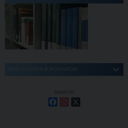
AREA RISERVATA AI RICERCATORI
SEGUICI SU
F
In
X
a
st
ce
a