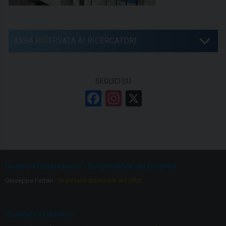
AREA RISERVATA AI RICERCATORI
SEGUICI SU
F
In
X
a
st
ce
a
b
gr
o
a
Direttore Osservatorio - Responsabile del progetto
o
m
Giuseppe Ferrari -
Segretario Nazionale del GRIS
k
Comitato scientifico