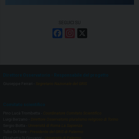
SEGUICI SU
F
In
X
a
st
ce
a
b
gr
o
a
Direttore Osservatorio - Responsabile del progetto
o
m
Giuseppe Ferrari -
Segretario Nazionale del GRIS
k
Comitato scientifico
Pino Lucà Trombetta -
Coordinatore Comitato Scientifico
Luigi Berzano -
Direttore Osservatorio pluralismo religioso di Torino
Sergio Botta -
Università di Roma La Sapienza
Tullio Di Fiore -
Presidente del GRIS di Palermo
Elisabetta Di Giovanni -
Università di Palermo