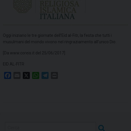
Oggi iniziano le tre giornate dell’Eid al-Fitr, la festa che tutti i
musulmani del mondo vivono nel ringraziamento all’unico Dio.
[Da www.coreis.it del 25/06/2017]
EID AL-FITR
F
E
X
W
T
P
a
m
h
e
r
c
a
a
l
i
e
i
t
e
n
b
l
s
g
t
o
A
r
o
p
a
k
p
m