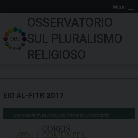
S
Menu
k
OSSERVATORIO
i
p
SUL PLURALISMO
t
o
RELIGIOSO
c
o
n
t
e
EID AL-FITR 2017
n
t