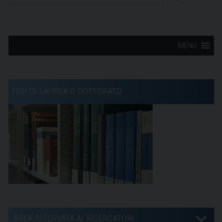
MENU
TESI DI LAUREA O DOTTORATO
AREA RISERVATA AI RICERCATORI