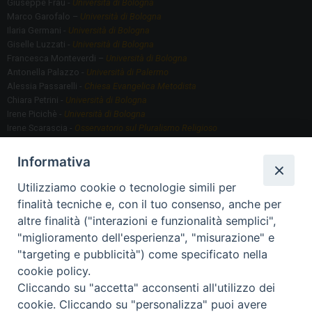
Giuseppe Frau -
Università di Bologna
Marco Garofalo –
Università di Bologna
Ilaria Germani -
Università di Bologna
Giselle Luzzati -
Università di Bologna
Francesca Monteverdi –
Università di Bologna
Antonella Palazzo -
Università di Palermo
Alessia Passarelli -
Chiesa Evangelica Metodista
Chiara Petrini -
Università di Bologna
Irene Picichè -
Università di Bologna
Irene Scarascia -
Osservatorio sul Pluralismo Religioso
Gregorio Serafino -
Università di Bologna
Informativa
Utilizziamo cookie o tecnologie simili per
Segreteria scientifica
finalità tecniche e, con il tuo consenso, anche per
Annamaria Fantauzzi -
Università di Torino
altre finalità ("interazioni e funzionalità semplici",
"miglioramento dell'esperienza", "misurazione" e
"targeting e pubblicità") come specificato nella
Segreteria Organizzativa
cookie policy.
Paola Morselli -
Segreteria GRIS
Cliccando su "accetta" acconsenti all'utilizzo dei
Elisa Scarlatti ​​-
Biblioteca, Siti, Social media GRIS
cookie. Cliccando su "personalizza" puoi avere