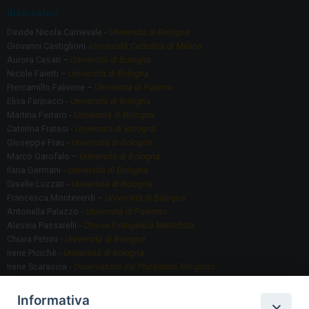
Ricercatori
Davide Nicola Carnevale -
Università di Bologna
Giovanni Castiglioni -
Università Cattolica di Milano
Aurora Cesari –
Università di Bologna
Nicole Faietti –
Università di Bologna
Piercamillo Falivene –
Università di Padova
Elisa Farinacci -
Università di Bologna
Martina Ferraro -
Università di Bologna
Caterina Fratesi -
Università di Bologna
Giuseppe Frau -
Università di Bologna
Marco Garofalo –
Università di Bologna
Ilaria Germani -
Università di Bologna
Giselle Luzzati -
Università di Bologna
Francesca Monteverdi –
Università di Bologna
Antonella Palazzo -
Università di Palermo
Alessia Passarelli -
Chiesa Evangelica Metodista
Chiara Petrini -
Università di Bologna
Irene Picichè -
Università di Bologna
Irene Scarascia -
Osservatorio sul Pluralismo Religioso
Gregorio Serafino -
Università di Bologna
Informativa