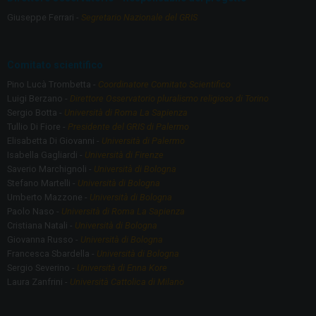
o
m
Giuseppe Ferrari -
Segretario Nazionale del GRIS
k
Comitato scientifico
Pino Lucà Trombetta -
Coordinatore Comitato Scientifico
Luigi Berzano -
Direttore Osservatorio pluralismo religioso di Torino
Sergio Botta -
Università di Roma La Sapienza
Tullio Di Fiore -
Presidente del GRIS di Palermo
Elisabetta Di Giovanni -
Università di Palermo
Isabella Gagliardi -
Università di Firenze
Saverio Marchignoli -
Università di Bologna
Stefano Martelli -
Università di Bologna
Umberto Mazzone -
Università di Bologna
Paolo Naso -
Università di Roma La Sapienza
Cristiana Natali -
Università di Bologna
Giovanna Russo -
Università di Bologna
Francesca Sbardella -
Università di Bologna
Sergio Severino -
Università di Enna Kore
Laura Zanfrini -
Università Cattolica di Milano