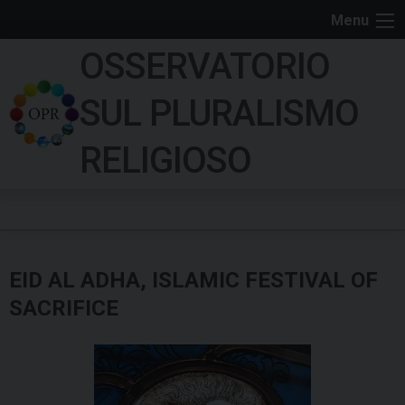
S
Menu
k
OSSERVATORIO
i
p
SUL PLURALISMO
t
o
RELIGIOSO
c
o
n
t
e
EID AL ADHA, ISLAMIC FESTIVAL OF
n
t
SACRIFICE