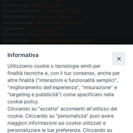
Giselle Luzzati -
Università di Bologna
Francesca Monteverdi –
Università di Bologna
Antonella Palazzo -
Università di Palermo
Alessia Passarelli -
Chiesa Evangelica Metodista
Chiara Petrini -
Università di Bologna
Irene Picichè -
Università di Bologna
Irene Scarascia -
Osservatorio sul Pluralismo Religioso
Gregorio Serafino -
Università di Bologna
Informativa
Utilizziamo cookie o tecnologie simili per
Segreteria scientifica
finalità tecniche e, con il tuo consenso, anche per
Annamaria Fantauzzi -
Università di Torino
altre finalità ("interazioni e funzionalità semplici",
"miglioramento dell'esperienza", "misurazione" e
"targeting e pubblicità") come specificato nella
Segreteria Organizzativa
cookie policy.
Paola Morselli -
Segreteria GRIS
Cliccando su "accetta" acconsenti all'utilizzo dei
Elisa Scarlatti ​​-
Biblioteca, Siti, Social media GRIS
cookie. Cliccando su "personalizza" puoi avere
maggiori informazioni sui cookie utilizzati e
personalizzare le tue preferenze. Cliccando su