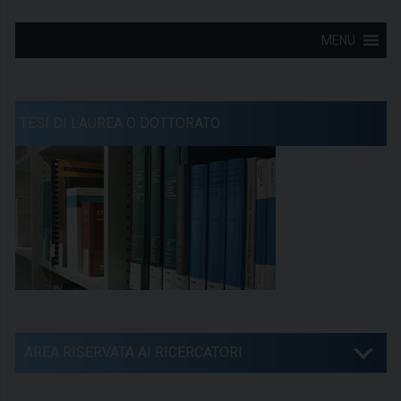
MENU
TESI DI LAUREA O DOTTORATO
AREA RISERVATA AI RICERCATORI