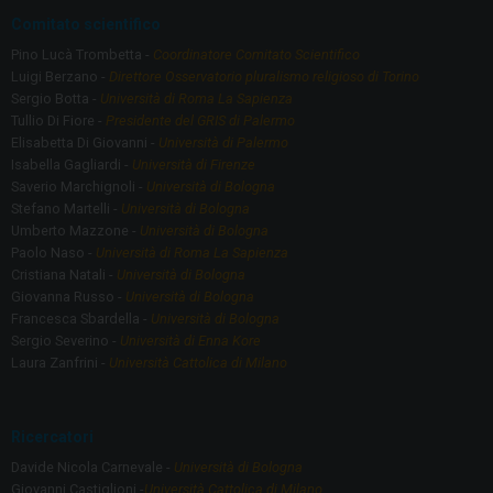
Comitato scientifico
Pino Lucà Trombetta -
Coordinatore Comitato Scientifico
Luigi Berzano -
Direttore Osservatorio pluralismo religioso di Torino
Sergio Botta -
Università di Roma La Sapienza
Tullio Di Fiore -
Presidente del GRIS di Palermo
Elisabetta Di Giovanni -
Università di Palermo
Isabella Gagliardi -
Università di Firenze
Saverio Marchignoli -
Università di Bologna
Stefano Martelli -
Università di Bologna
Umberto Mazzone -
Università di Bologna
Paolo Naso -
Università di Roma La Sapienza
Cristiana Natali -
Università di Bologna
Giovanna Russo -
Università di Bologna
Francesca Sbardella -
Università di Bologna
Sergio Severino -
Università di Enna Kore
Laura Zanfrini -
Università Cattolica di Milano
Ricercatori
Davide Nicola Carnevale -
Università di Bologna
Giovanni Castiglioni -
Università Cattolica di Milano