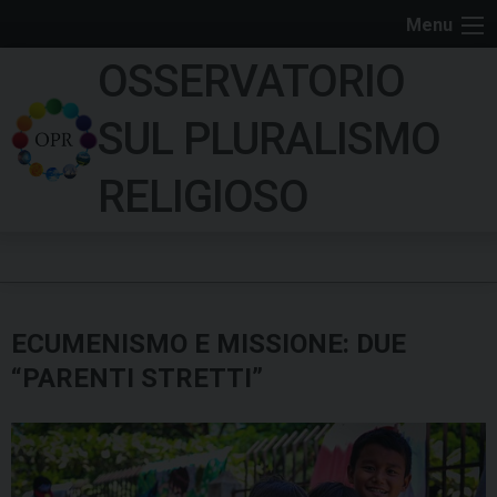
S
Menu
k
OSSERVATORIO
i
p
SUL PLURALISMO
t
o
RELIGIOSO
c
o
n
t
e
ECUMENISMO E MISSIONE: DUE
n
t
“PARENTI STRETTI”