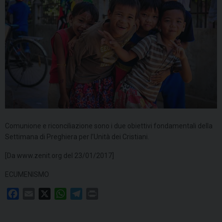
Comunione e riconciliazione sono i due obiettivi fondamentali della
Settimana di Preghiera per l’Unità dei Cristiani.
[Da www.zenit.org del 23/01/2017]
ECUMENISMO
F
E
X
W
T
P
a
m
h
e
r
c
a
a
l
i