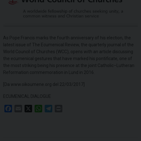
As Pope Francis marks the fourth anniversary of his election, the
latest issue of The Ecumenical Review, the quarterly journal of the
World Council of Churches (WCC), opens with an article discussing
the ecumenical gestures that have marked his pontificate, one of
the most striking being his presence at the joint Catholic–Lutheran
Reformation commemoration in Lund in 2016.
[Da www.oikoumene.org del 22/03/2017]
ECUMENICAL DIALOGUE
F
E
X
W
T
P
a
m
h
e
r
c
a
a
l
i
e
i
t
e
n
b
l
s
g
t