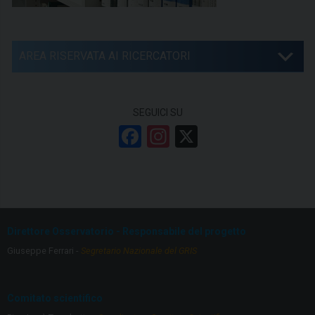
AREA RISERVATA AI RICERCATORI
SEGUICI SU
F
In
X
a
st
ce
a
b
gr
o
a
Direttore Osservatorio - Responsabile del progetto
o
m
Giuseppe Ferrari -
Segretario Nazionale del GRIS
k
Comitato scientifico