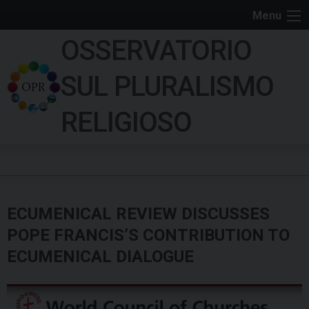
S
Menu
k
OSSERVATORIO
i
p
SUL PLURALISMO
t
o
RELIGIOSO
c
o
n
t
e
ECUMENICAL REVIEW DISCUSSES
n
t
POPE FRANCIS’S CONTRIBUTION TO
ECUMENICAL DIALOGUE