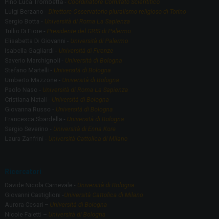
Pino Lucà Trombetta -
Coordinatore Comitato Scientifico
Luigi Berzano -
Direttore Osservatorio pluralismo religioso di Torino
Sergio Botta -
Università di Roma La Sapienza
Tullio Di Fiore -
Presidente del GRIS di Palermo
Elisabetta Di Giovanni -
Università di Palermo
Isabella Gagliardi -
Università di Firenze
Saverio Marchignoli -
Università di Bologna
Stefano Martelli -
Università di Bologna
Umberto Mazzone -
Università di Bologna
Paolo Naso -
Università di Roma La Sapienza
Cristiana Natali -
Università di Bologna
Giovanna Russo -
Università di Bologna
Francesca Sbardella -
Università di Bologna
Sergio Severino -
Università di Enna Kore
Laura Zanfrini -
Università Cattolica di Milano
Ricercatori
Davide Nicola Carnevale -
Università di Bologna
Giovanni Castiglioni -
Università Cattolica di Milano
Aurora Cesari –
Università di Bologna
Nicole Faietti –
Università di Bologna